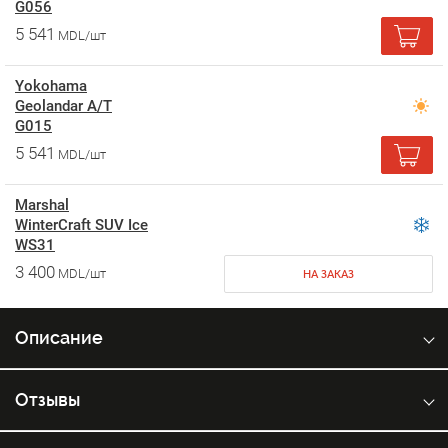
G056
5 541
MDL/шт
Yokohama
Geolandar A/T
G015
5 541
MDL/шт
Marshal
WinterCraft SUV Ice
WS31
3 400
MDL/шт
НА ЗАКАЗ
Описание
Отзывы