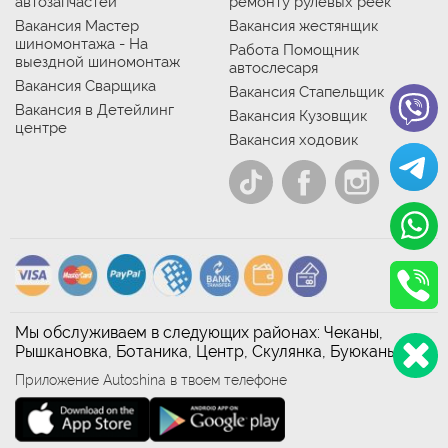
автозапчастей
ремонту рулевых реек
Вакансия Мастер
Вакансия жестянщик
шиномонтажа - На
Работа Помощник
выездной шиномонтаж
автослесаря
Вакансия Сварщика
Вакансия Стапельщик
Вакансия в Детейлинг
Вакансия Кузовщик
центре
Вакансия ходовик
Мы обслуживаем в следующих районах: Чеканы,
Рышкановка, Ботаника, Центр, Скулянка, Буюканы
Приложение Autoshina в твоем телефоне