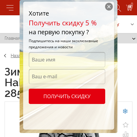
0
Хотите
Получить скидку 5 %
Позвонить
Заказать услугу
на первую покупку ?
Главная
/
Nokian Hakkapeliitta 5 SUV 285/60 R18 116V
Подпишитесь на наши эксклюзивные
предложения и новости
Назад
Зимние шины Nokian
Hakkapeliitta 5 SUV
285/60 R18 116V
ПОЛУЧИТЬ СКИДКУ