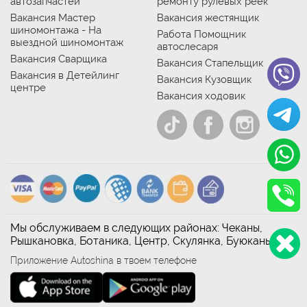
автозапчастей
ремонту рулевых реек
Вакансия Мастер
Вакансия жестянщик
шиномонтажа - На
Работа Помощник
выездной шиномонтаж
автослесаря
Вакансия Сварщика
Вакансия Стапельщик
Вакансия в Детейлинг
Вакансия Кузовщик
центре
Вакансия ходовик
Мы обслуживаем в следующих районах: Чеканы,
Рышкановка, Ботаника, Центр, Скулянка, Буюканы
Приложение Autoshina в твоем телефоне