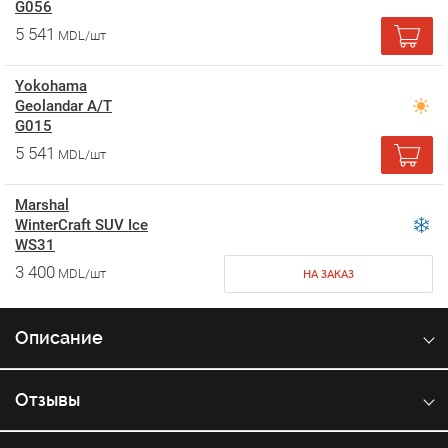
G056
5 541
MDL/шт
Yokohama
Geolandar A/T
G015
5 541
MDL/шт
Marshal
WinterCraft SUV Ice
WS31
3 400
MDL/шт
НА ЗАКАЗ
Описание
Отзывы