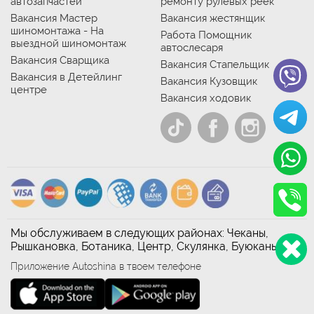
автозапчастей
ремонту рулевых реек
Вакансия Мастер
Вакансия жестянщик
шиномонтажа - На
Работа Помощник
выездной шиномонтаж
автослесаря
Вакансия Сварщика
Вакансия Стапельщик
Вакансия в Детейлинг
Вакансия Кузовщик
центре
Вакансия ходовик
Мы обслуживаем в следующих районах: Чеканы,
Рышкановка, Ботаника, Центр, Скулянка, Буюканы
Приложение Autoshina в твоем телефоне