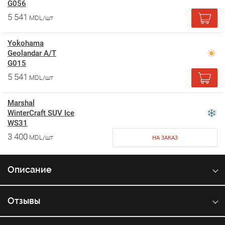
G056
5 541
MDL/шт
Yokohama
Geolandar A/T
G015
5 541
MDL/шт
Marshal
WinterCraft SUV Ice
WS31
3 400
MDL/шт
НА ЗАКАЗ
Описание
Отзывы