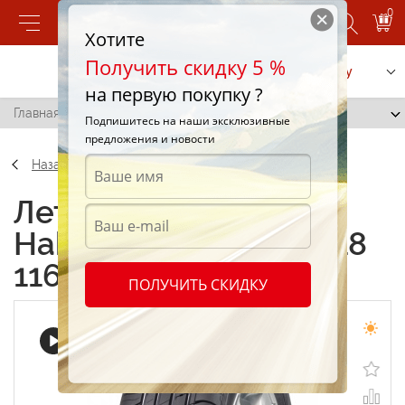
0
Хотите
Получить скидку 5 %
Позвонить
Заказать услугу
на первую покупку ?
Главная
/
Nokian Hakka Blue 285/60 R18 116N
Подпишитесь на наши эксклюзивные
предложения и новости
Назад
Летние шины Nokian
Hakka Blue 285/60 R18
116N
ПОЛУЧИТЬ СКИДКУ