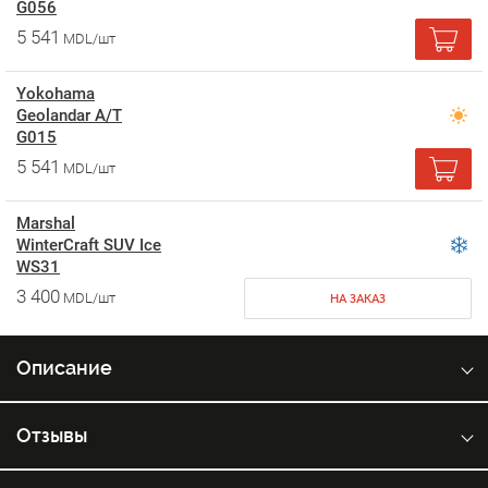
G056
5 541
MDL/шт
Yokohama
Geolandar A/T
G015
5 541
MDL/шт
Marshal
WinterCraft SUV Ice
WS31
3 400
MDL/шт
НА ЗАКАЗ
Описание
Отзывы