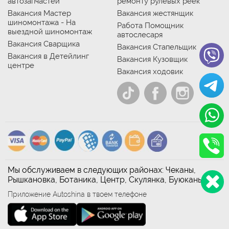
автозапчастей
ремонту рулевых реек
Вакансия Мастер
Вакансия жестянщик
шиномонтажа - На
Работа Помощник
выездной шиномонтаж
автослесаря
Вакансия Сварщика
Вакансия Стапельщик
Вакансия в Детейлинг
Вакансия Кузовщик
центре
Вакансия ходовик
Мы обслуживаем в следующих районах: Чеканы,
Рышкановка, Ботаника, Центр, Скулянка, Буюканы
Приложение Autoshina в твоем телефоне