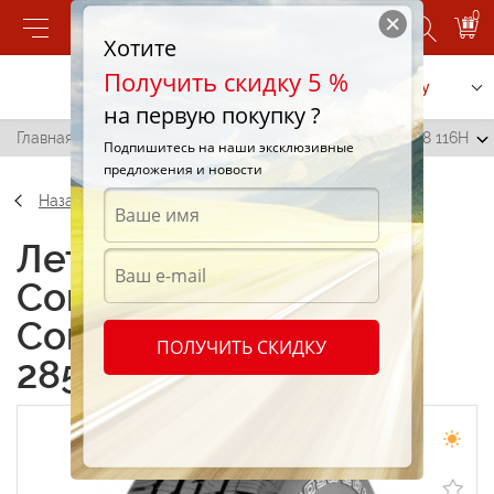
0
Хотите
Получить скидку 5 %
Позвонить
Заказать услугу
на первую покупку ?
Главная
/
Continental ContiCrossContact LX 285/60 R18 116H
Подпишитесь на наши эксклюзивные
предложения и новости
Назад
Летние шины
Continental
ContiCrossContact LX
ПОЛУЧИТЬ СКИДКУ
285/60 R18 116H