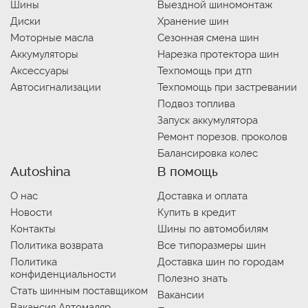
Шины
Выездной шиномонтаж
Диски
Хранение шин
Моторные масла
Сезонная смена шин
Аккумуляторы
Нарезка протектора шин
Аксессуары
Техпомощь при дтп
Автосигнализации
Техпомощь при застревании
Подвоз топлива
Запуск аккумулятора
Ремонт порезов, проколов
Балансировка колес
Autoshina
В помощь
О нас
Доставка и оплата
Новости
Купить в кредит
Контакты
Шины по автомобилям
Политика возврата
Все типоразмеры шин
Политика
Доставка шин по городам
конфиденциальности
Полезно знать
Стать шинным поставщиком
Вакансии
Вакансия Автомаляр