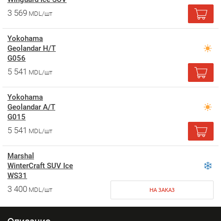
3 569
MDL/шт
Yokohama
Geolandar H/T
G056
5 541
MDL/шт
Yokohama
Geolandar A/T
G015
5 541
MDL/шт
Marshal
WinterCraft SUV Ice
WS31
3 400
MDL/шт
НА ЗАКАЗ