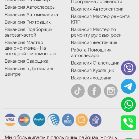
Программа лояльности
Вакансия Автослесарь
Вакансия Автоэлектрик
Вакансия Автомеханика
Вакансия Мастер ремонта
Вакансия Рихтовщик
КПП
Вакансия Подборщик
Вакансия Мастер по
автозапчастей
ремонту рулевых реек
Вакансия Мастер
Вакансия жестянщик
шиномонтажа - На
Работа Помощник
выездной шиномонтаж
автослесаря
Вакансия Сварщика
Вакансия Стапельщик
Вакансия в Детейлинг
Вакансия Кузовщик
центре
Вакансия ходовик
Мы обслуживаем в следующих районах: Чеканы,