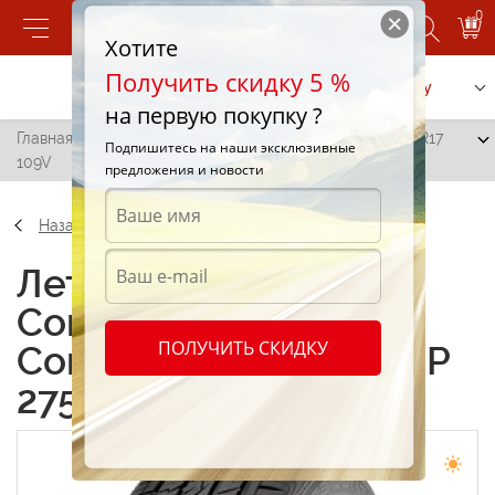
0
Хотите
Получить скидку 5 %
Позвонить
Заказать услугу
на первую покупку ?
Главная
/
Continental ContiCrossContact UHP 275/55 R17
Подпишитесь на наши эксклюзивные
109V
предложения и новости
Назад
Летние шины
Continental
ПОЛУЧИТЬ СКИДКУ
ContiCrossContact UHP
275/55 R17 109V