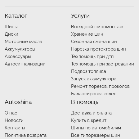
Каталог
Услуги
Шины
Выездной шиномонтаж
Диски
Хранение шин
Моторные масла
Сезонная смена шин
Аккумуляторы
Нарезка протектора шин
Аксессуары
Техпомощь при дтп
Автосигнализации
Техпомощь при застревании
Подвоз топлива
Запуск аккумулятора
Ремонт порезов, проколов
Балансировка колес
Autoshina
В помощь
О нас
Доставка и оплата
Новости
Купить в кредит
Контакты
Шины по автомобилям
Политика возврата
Все типоразмеры шин