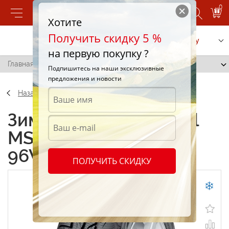
0
Хотите
Получить скидку 5 %
Позвонить
Заказать услугу
на первую покупку ?
Главная
/
Uniroyal MS plus 6 275/30 R19 96W
Подпишитесь на наши эксклюзивные
предложения и новости
Назад
Зимние шины Uniroyal
MS plus 6 275/30 R19
96W
ПОЛУЧИТЬ СКИДКУ