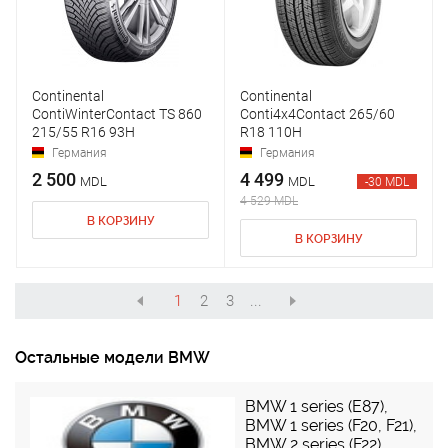
Continental
Continental
ContiWinterContact TS 860
Conti4x4Contact 265/60
215/55 R16 93H
R18 110H
Германия
Германия
2 500
4 499
MDL
MDL
-30 MDL
4 529 MDL
В КОРЗИНУ
В КОРЗИНУ
1
2
3
...
Остальные модели BMW
BMW 1 series (E87)
,
BMW 1 series (F20, F21)
,
BMW 2 series (F22)
,