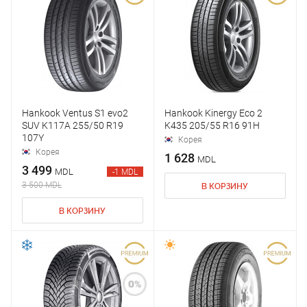
Hankook Ventus S1 evo2
Hankook Kinergy Eco 2
SUV K117A 255/50 R19
K435 205/55 R16 91H
107Y
Корея
Корея
1 628
MDL
3 499
MDL
-1 MDL
3 500 MDL
В КОРЗИНУ
В КОРЗИНУ