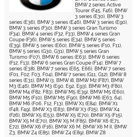
BMW 2 series Active
Tourer (F45, F46)
,
BMW
3 series (E30)
,
BMW 3
series (E36)
,
BMW 3 series (E46)
,
BMW 3 series (E90)
,
BMW 3 series (F30)
,
BMW 3 series Gran Turismo
(F34)
,
BMW 4 series (F32, F33)
,
BMW 4 series Gran
Coupe (F36)
,
BMW 5 series (E34)
,
BMW 5 series
(E39)
,
BMW 5 series (E60)
,
BMW 5 series (F10, F11)
,
BMW 5 series (G30, G31)
,
BMW 5 series Gran
Turismo (F07)
,
BMW 6 series (E63)
,
BMW 6 series
(F12, F13)
,
BMW 6 series Gran Coupe (F14)
,
BMW 7
series (E38)
,
BMW 7 series (E65, E66)
,
BMW 7 series
(F01, F02, F03, F04)
,
BMW 7 series (G11, G12)
,
BMW 8
series (E31)
,
BMW i3
,
BMW i8
,
BMW M2 (F87)
,
BMW
M3 (E46)
,
BMW M3 (E90, E92, E93)
,
BMW M3 (F80)
,
BMW M4 (F82, F83)
,
BMW M5 (E39)
,
BMW M5 (E60)
,
BMW M5 (F10)
,
BMW M5 (F90)
,
BMW M6 (E63, 64)
,
BMW M6 (F06, F12, F13)
,
BMW X1 (E84)
,
BMW X1
(F48, F49)
,
BMW X3 (E83)
,
BMW X3 (F25)
,
BMW X4
(F26)
,
BMW X5 (E53)
,
BMW X5 (E70)
,
BMW X5 (F15)
,
BMW X5 M (E70)
,
BMW X5 M (F85)
,
BMW X6 (E71,
E72)
,
BMW X6 (F16)
,
BMW X6 M
,
BMW X6 M II
,
BMW
Z3
,
BMW Z4 (E85)
,
BMW Z4 (E89)
,
BMW Z8