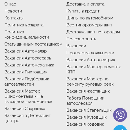
О нас
Доставка и оплата
Новости
Купить в кредит
Контакты
Шины по автомобилям
Политика возврата
Все типоразмеры шин
Политика
Доставка шин по городам
конфиденциальности
Полезно знать
Стать шинным поставщиком
Вакансии
Вакансия Автомаляр
Программа лояльности
Вакансия Автослесарь
Вакансия Автоэлектрик
Вакансия Автомеханика
Вакансия Мастер ремонта
Вакансия Рихтовщик
КПП
Вакансия Подборщик
Вакансия Мастер по
автозапчастей
ремонту рулевых реек
Вакансия Мастер
Вакансия жестянщик
шиномонтажа - На
Работа Помощник
выездной шиномонтаж
автослесаря
Вакансия Сварщика
Вакансия Стапельщик
Вакансия в Детейлинг
Вакансия Кузовщик
центре
Вакансия ходовик