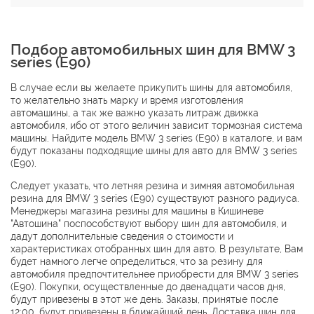
Подбор автомобильных шин для BMW 3
series (E90)
В случае если вы желаете прикупить шины для автомобиля,
то желательно знать марку и время изготовления
автомашины, а так же важно указать литраж движка
автомобиля, ибо от этого величин зависит тормозная сиcтема
машины. Найдите модель BMW 3 series (E90) в каталоге, и вам
будут показаны подходящие шины для авто для BMW 3 series
(E90).
Следует указать, что летняя резина и зимняя автомобильная
резина для BMW 3 series (E90) существуют разного радиуса.
Менеджеры магазина резины для машины в Кишиневе
"Автошина" поспособствуют выбору шин для автомобиля, и
дадут дополнительные сведения о стоимости и
характеристиках отобранных шин для авто. В результате, Вам
будет намного легче определиться, что за резину для
автомобиля предпочтительнее приобрести для BMW 3 series
(E90). Покупки, осуществленные до двенадцати часов дня,
будут привезены в этот же день. Заказы, принятые после
12:00, будут привезены в ближайший день. Доставка шин для