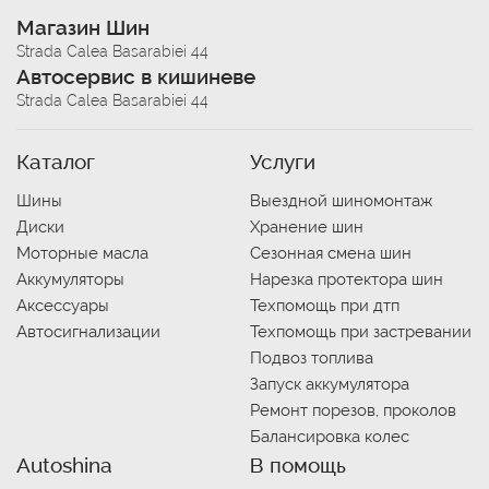
Магазин Шин
Strada Calea Basarabiei 44
Автосервис в кишиневе
Strada Calea Basarabiei 44
Каталог
Услуги
Шины
Выездной шиномонтаж
Диски
Хранение шин
Моторные масла
Сезонная смена шин
Аккумуляторы
Нарезка протектора шин
Аксессуары
Техпомощь при дтп
Автосигнализации
Техпомощь при застревании
Подвоз топлива
Запуск аккумулятора
Ремонт порезов, проколов
Балансировка колес
Autoshina
В помощь