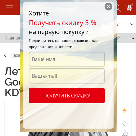
0
Хотите
Получить скидку 5 %
Позвонить
Заказать услугу
на первую покупку ?
Главная
/
BF Goodrich G-Force T/A KDW 255/40 R17 94Y
Подпишитесь на наши эксклюзивные
предложения и новости
Назад
Летние шины BF
Goodrich G-Force T/A
KDW 255/40 R17 94Y
ПОЛУЧИТЬ СКИДКУ