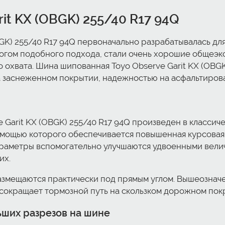
it KX (OBGK) 255/40 R17 94Q
K) 255/40 R17 94Q первоначально разрабатывалась для 
огом подобного подхода, стали очень хорошие общеэкс
о охвата. Шина шипованная Toyo Observe Garit KX (OBG
 заснеженном покрытии, надежностью на асфальтирова
Garit KX (OBGK) 255/40 R17 94Q произведен в классичес
омощью которого обеспечивается повышенная курсовая
араметры вспомогательно улучшаются удвоенными вели
их.
азмещаются практически под прямым углом. Вышеознач
сокращает тормозной путь на скользком дорожном пок
ьших разрезов на шине