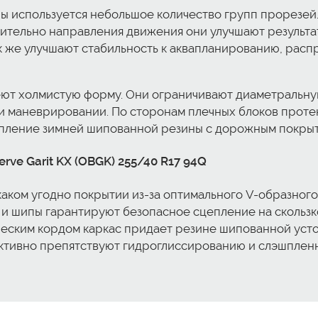
 используется небольшое количество групп прорезей.
сительно направления движения они улучшают результ
ак же улучшают стабильность к аквапланированию, расп
ют холмистую форму. Они ограничивают диаметральную
и маневрировании. По сторонам плечных блоков прот
пление зимней шипованной резины c дорожным покрыт
ve Garit KX (OBGK) 255/40 R17 94Q
аком угодно покрытии из-за оптимального V-образного
и шипы гарантируют безопасное сцепление на скользко
еским кордом каркас придает резине шипованной усто
ктивно препятствуют гидроглиссированию и слэшпленн