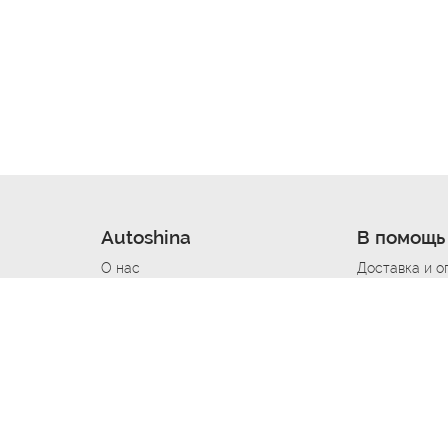
Autoshina
В помощь
О нас
Доставка и о
Новости
Купить в кре
Вакансии
Шины по авт
ин
Контакты
Все типораз
Политика возврата
Доставка шин
вании
Политика конфиденциальности
Полезно знат
Стать шинным поставщиком
Программа л
Вакансия Автомаляр
Вакансия По
лов
Вакансия Автослесарь
Вакансия Ма