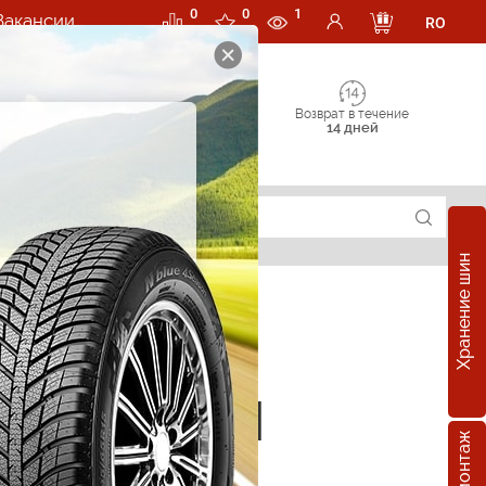
0
0
1
Вакансии
RO
Возврат в течение
14 дней
Хранение шин
е шины