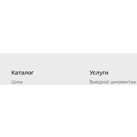
Каталог
Услуги
Шины
Выездной шиномонтаж
Диски
Хранение шин
Моторные масла
Сезонная смена шин
Аккумуляторы
Нарезка протектора ш
Аксессуары
Техпомощь при дтп
Автосигнализации
Техпомощь при застре
Подвоз топлива
Запуск аккумулятора
Ремонт порезов, проко