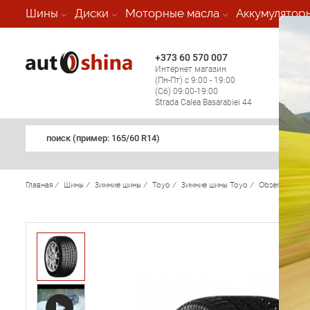
-
Шины
Диски
Моторные масла
Аккумулятор
+373 60 570 007
+373 
Интернет магазин
Мобил
(Пн-Пт) с 9:00 - 19:00
(кругл
(Сб) 09:00-19:00
регио
Strada Calea Basarabiei 44
поиск (примеp: 165/60 R14)
Главная
/
Шины
/
Зимние шины
/
Toyo
/
Зимние шины Toyo
/
Observe Garit