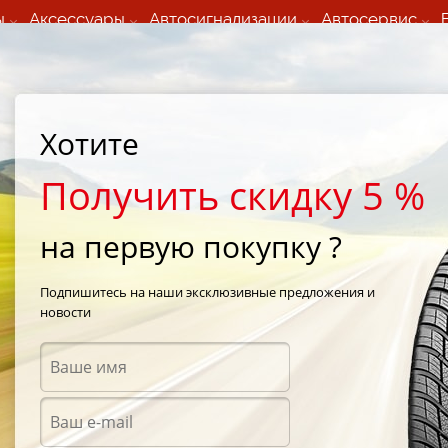
ы
Аксессуары
Автосигнализации
Автосервис
60 066 000
+373 60 608 000
ьный шиномонтаж 24/7
Автосервис в кишиневе
осуточно по всем
(Пн-Пт) с 9:00 - 19:00
Хотите
нам)
(Сб) 09:00-19:00
Strada Calea Basarabiei 44
Получить скидку 5 %
на первую покупку ?
 KX (OBGK)
/
Toyo Observe Garit KX (OBGK) 255/40 R17 94Q
Подпишитесь на наши эксклюзивные предложения и
новости
Зимни