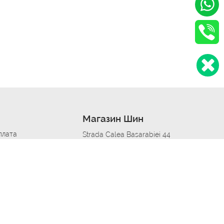
Магазин Шин
плата
Strada Calea Basarabiei 44
дит
Автосервис в кишиневе
омобилям
меры шин
Strada Calea Basarabiei 44
 по городам
ь
ояльности
Приложение Autoshina в твоем телефоне
дборщик автозапчастей
стер шиномонтажа -