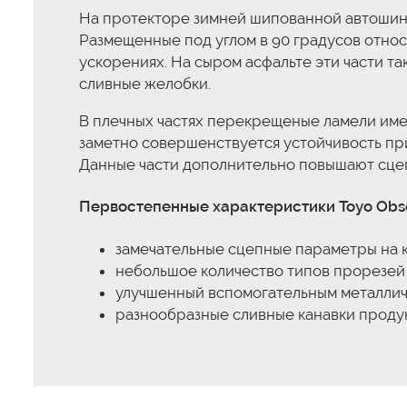
На протекторе зимней шипованной автошины
Размещенные под углом в 90 градусов отно
ускорениях. На сыром асфальте эти части т
сливные желобки.
В плечных частях перекрещеные ламели име
заметно совершенствуется устойчивость пр
Данные части дополнительно повышают сце
Первостепенные характеристики Toyo Obser
замечательные сцепные параметры на к
небольшое количество типов прорезей 
улучшенный вспомогательным металлич
разнообразные сливные канавки проду