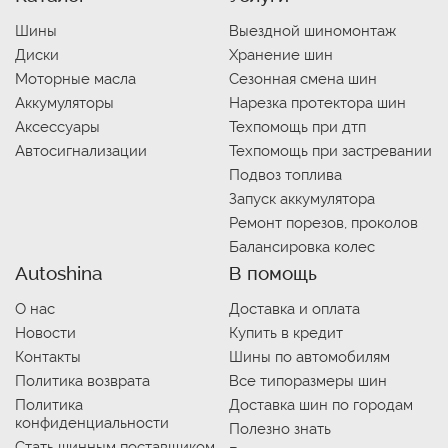
Шины
Выездной шиномонтаж
Диски
Хранение шин
Моторные масла
Сезонная смена шин
Аккумуляторы
Нарезка протектора шин
Аксессуары
Техпомощь при дтп
Автосигнализации
Техпомощь при застревании
Подвоз топлива
Запуск аккумулятора
Ремонт порезов, проколов
Балансировка колес
Autoshina
В помощь
О нас
Доставка и оплата
Новости
Купить в кредит
Контакты
Шины по автомобилям
Политика возврата
Все типоразмеры шин
Политика
Доставка шин по городам
конфиденциальности
Полезно знать
Стать шинным поставщиком