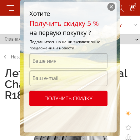
0
Хотите
Получить скидку 5 %
Позвонить
Заказать услугу
на первую покупку ?
Главная
/
GT Radial Champiro HPY 255/35 R18 94Y
Подпишитесь на наши эксклюзивные
предложения и новости
Назад
Летние шины GT Radial
Champiro HPY 255/35
R18 94Y
ПОЛУЧИТЬ СКИДКУ