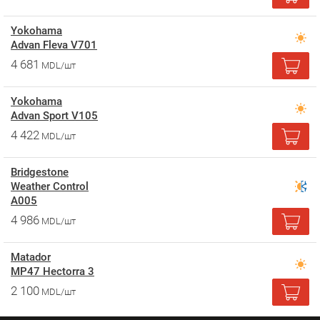
Yokohama
Advan Fleva V701
4 681
MDL/шт
Yokohama
Advan Sport V105
4 422
MDL/шт
Bridgestone
Weather Control
A005
4 986
MDL/шт
Matador
MP47 Hectorra 3
2 100
MDL/шт