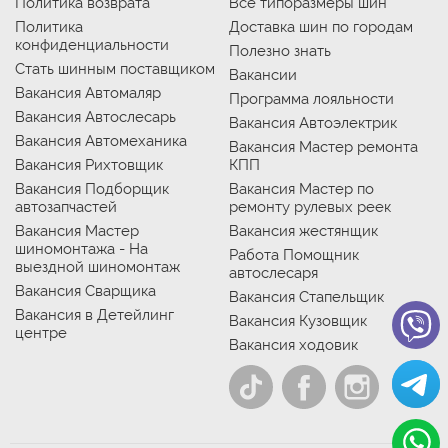
Политика возврата
Все типоразмеры шин
Политика
Доставка шин по городам
конфиденциальности
Полезно знать
Стать шинным поставщиком
Вакансии
Вакансия Автомаляр
Программа лояльности
Вакансия Автослесарь
Вакансия Автоэлектрик
Вакансия Автомеханика
Вакансия Мастер ремонта
Вакансия Рихтовщик
КПП
Вакансия Подборщик
Вакансия Мастер по
автозапчастей
ремонту рулевых реек
Вакансия Мастер
Вакансия жестянщик
шиномонтажа - На
Работа Помощник
выездной шиномонтаж
автослесаря
Вакансия Сварщика
Вакансия Стапельщик
Вакансия в Детейлинг
Вакансия Кузовщик
центре
Вакансия ходовик