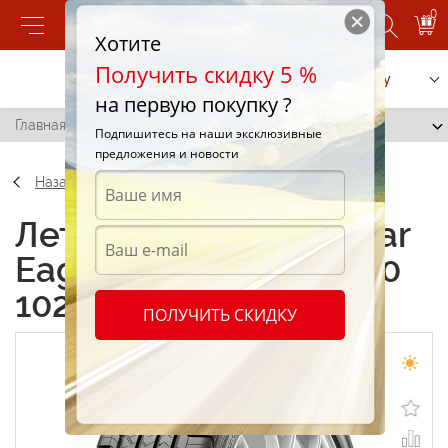
0
Хотите
Получить скидку 5 %
Позвонить
Заказать услугу
на первую покупку ?
Главная
/
Goodyear Eagle RS-A 245/50 R20 102V
Подпишитесь на наши эксклюзивные
предложения и новости
Назад
Летние шины Goodyear
Eagle RS-A 245/50 R20
102V
ПОЛУЧИТЬ СКИДКУ