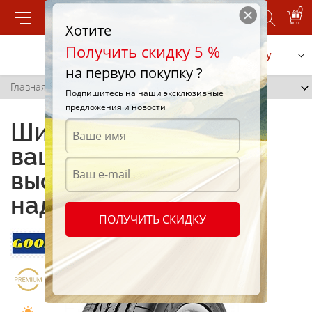
0
Хотите
Получить скидку 5 %
Позвонить
Заказать услугу
на первую покупку ?
Главная
/
Eagle RS-A
Подпишитесь на наши эксклюзивные
предложения и новости
Шины Eagle RS-A для
вашего автомобиля –
высокое качество и
надежность!
ПОЛУЧИТЬ СКИДКУ