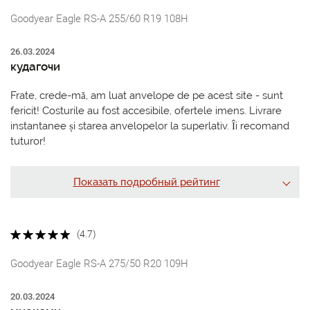
Goodyear Eagle RS-A 255/60 R19 108H
26.03.2024
кудагочи
Frate, crede-mă, am luat anvelope de pe acest site - sunt
fericit! Costurile au fost accesibile, ofertele imens. Livrare
instantanee și starea anvelopelor la superlativ. Îi recomand
tuturor!
Показать подробный рейтинг
(4.7)
Goodyear Eagle RS-A 275/50 R20 109H
20.03.2024