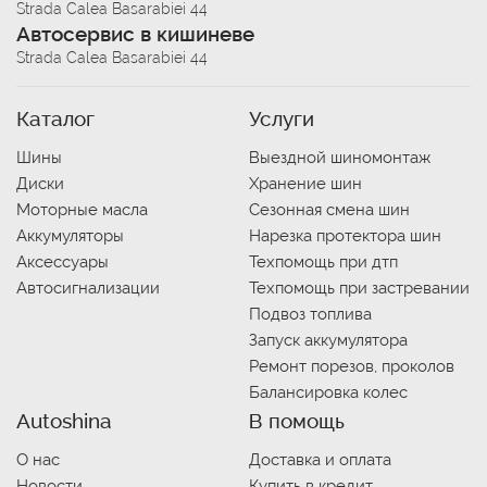
Strada Calea Basarabiei 44
Автосервис в кишиневе
Strada Calea Basarabiei 44
Каталог
Услуги
Шины
Выездной шиномонтаж
Диски
Хранение шин
Моторные масла
Сезонная смена шин
Аккумуляторы
Нарезка протектора шин
Аксессуары
Техпомощь при дтп
Автосигнализации
Техпомощь при застревании
Подвоз топлива
Запуск аккумулятора
Ремонт порезов, проколов
Балансировка колес
Autoshina
В помощь
О нас
Доставка и оплата
Новости
Купить в кредит