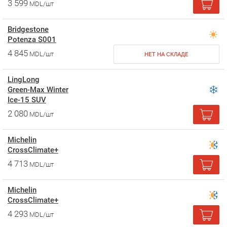
3 599
MDL/шт
Bridgestone
Potenza S001
4 845
MDL/шт
НЕТ НА СКЛАДЕ
LingLong
Green-Max Winter
Ice-15 SUV
2 080
MDL/шт
Michelin
CrossClimate+
4 713
MDL/шт
Michelin
CrossClimate+
4 293
MDL/шт