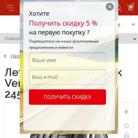
0
Хотите
Получить скидку 5 %
Позвонить
Заказать услугу
на первую покупку ?
Главная
/
Hankook Ventus Prime3 K125 245/45 R18 96W
Подпишитесь на наши эксклюзивные
предложения и новости
Назад
Летние шины Hankook
Ventus Prime3 K125
245/45 R18 96W
ПОЛУЧИТЬ СКИДКУ