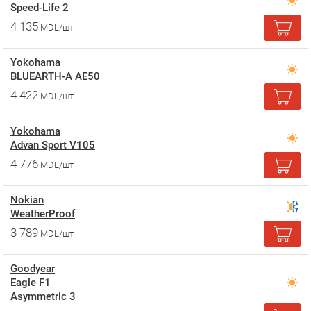
Speed-Life 2
4 135
MDL/шт
Yokohama
BLUEARTH-A AE50
4 422
MDL/шт
Yokohama
Advan Sport V105
4 776
MDL/шт
Nokian
WeatherProof
3 789
MDL/шт
Goodyear
Eagle F1
Asymmetric 3