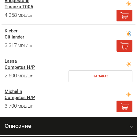
Bridgestone
Turanza T005
4 258
MDL/шт
Kleber
Citilander
3 317
MDL/шт
Lassa
Competus H/P
2 500
MDL/шт
НА ЗАКАЗ
Michelin
Competus H/P
3 700
MDL/шт
Описание