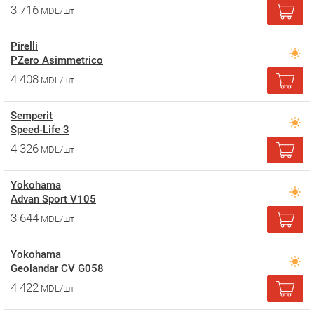
3 716
MDL/шт
Pirelli
PZero Asimmetrico
4 408
MDL/шт
Semperit
Speed-Life 3
4 326
MDL/шт
Yokohama
Advan Sport V105
3 644
MDL/шт
Yokohama
Geolandar CV G058
4 422
MDL/шт