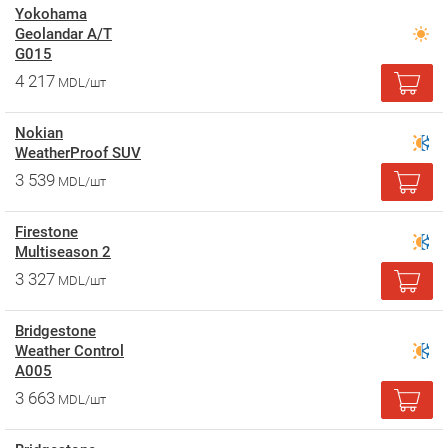
Yokohama
Geolandar A/T
G015
4 217
MDL/шт
Nokian
WeatherProof SUV
3 539
MDL/шт
Firestone
Multiseason 2
3 327
MDL/шт
Bridgestone
Weather Control
A005
3 663
MDL/шт