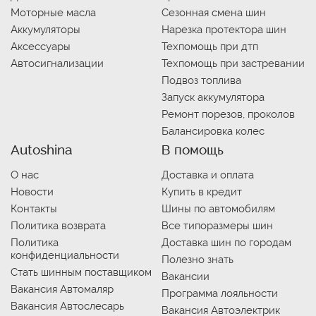
Моторные масла
Сезонная смена шин
Аккумуляторы
Нарезка протектора шин
Аксессуары
Техпомощь при дтп
Автосигнализации
Техпомощь при застревании
Подвоз топлива
Запуск аккумулятора
Ремонт порезов, проколов
Балансировка колес
Autoshina
В помощь
О нас
Доставка и оплата
Новости
Купить в кредит
Контакты
Шины по автомобилям
Политика возврата
Все типоразмеры шин
Политика
Доставка шин по городам
конфиденциальности
Полезно знать
Стать шинным поставщиком
Вакансии
Вакансия Автомаляр
Программа лояльности
Вакансия Автослесарь
Вакансия Автоэлектрик