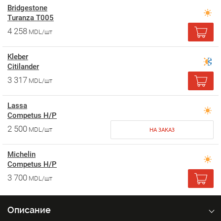
Bridgestone
Turanza T005
4 258
MDL/шт
Kleber
Citilander
3 317
MDL/шт
Lassa
Competus H/P
2 500
MDL/шт
НА ЗАКАЗ
Michelin
Competus H/P
3 700
MDL/шт
Описание