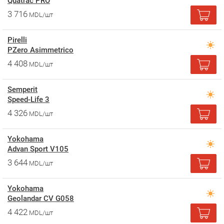
Quatrac PRO
3 716
MDL/шт
Pirelli
PZero Asimmetrico
4 408
MDL/шт
Semperit
Speed-Life 3
4 326
MDL/шт
Yokohama
Advan Sport V105
3 644
MDL/шт
Yokohama
Geolandar CV G058
4 422
MDL/шт