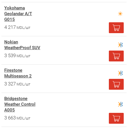
Yokohama
Geolandar A/T
G015
4 217
MDL/шт
Nokian
WeatherProof SUV
3 539
MDL/шт
Firestone
Multiseason 2
3 327
MDL/шт
Bridgestone
Weather Control
A005
3 663
MDL/шт