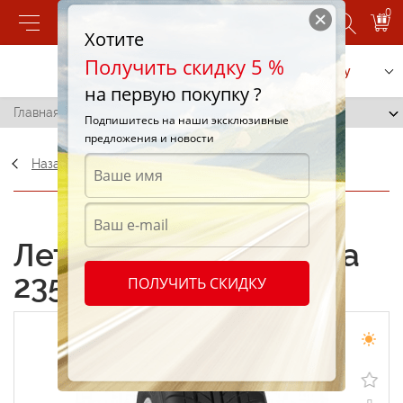
0
Хотите
Получить скидку 5 %
Позвонить
Заказать услугу
на первую покупку ?
Главная
/
Accelera 235/60 R18 108V
Подпишитесь на наши эксклюзивные
предложения и новости
Назад
ОФИЦИАЛЬНЫЙ ДИЛЕР
Летние шины Accelera
235/60 R18 108V
ПОЛУЧИТЬ СКИДКУ