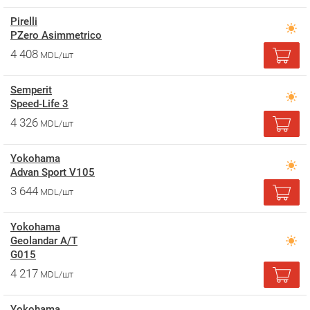
Pirelli
PZero Asimmetrico
4 408
MDL/шт
Semperit
Speed-Life 3
4 326
MDL/шт
Yokohama
Advan Sport V105
3 644
MDL/шт
Yokohama
Geolandar A/T
G015
4 217
MDL/шт
Yokohama