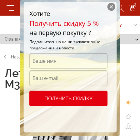
0
Хотите
Получить скидку 5 %
Позвонить
Заказать услугу
на первую покупку ?
Главная
/
Maxxis M36 235/60 R18 107W
Подпишитесь на наши эксклюзивные
предложения и новости
Назад
Летние шины Maxxis
M36 235/60 R18 107W
ПОЛУЧИТЬ СКИДКУ