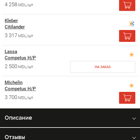
4 258
MDL/шт
Kleber
Citilander
3 317
MDL/шт
Lassa
Competus H/P
2 500
MDL/шт
НА ЗАКАЗ
Michelin
Competus H/P
3 700
MDL/шт
Описание
Отзывы