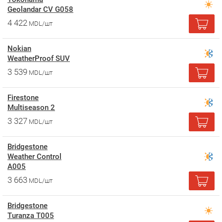
Geolandar CV G058
4 422
MDL/шт
Nokian
WeatherProof SUV
3 539
MDL/шт
Firestone
Multiseason 2
3 327
MDL/шт
Bridgestone
Weather Control
A005
3 663
MDL/шт
Bridgestone
Turanza T005