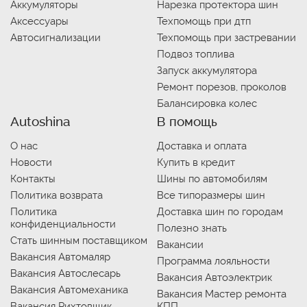
Аккумуляторы
Нарезка протектора шин
Аксессуары
Техпомощь при дтп
Автосигнализации
Техпомощь при застревании
Подвоз топлива
Запуск аккумулятора
Ремонт порезов, проколов
Балансировка колес
Autoshina
В помощь
О нас
Доставка и оплата
Новости
Купить в кредит
Контакты
Шины по автомобилям
Политика возврата
Все типоразмеры шин
Политика
Доставка шин по городам
конфиденциальности
Полезно знать
Стать шинным поставщиком
Вакансии
Вакансия Автомаляр
Программа лояльности
Вакансия Автослесарь
Вакансия Автоэлектрик
Вакансия Автомеханика
Вакансия Мастер ремонта
Вакансия Рихтовщик
КПП