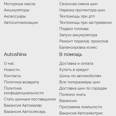
Моторные масла
Сезонная смена шин
Аккумуляторы
Нарезка протектора шин
Аксессуары
Техпомощь при дтп
Автосигнализации
Техпомощь при застревании
Подвоз топлива
Запуск аккумулятора
Ремонт порезов, проколов
Балансировка колес
Autoshina
В помощь
О нас
Доставка и оплата
Новости
Купить в кредит
Контакты
Шины по автомобилям
Политика возврата
Все типоразмеры шин
Политика
Доставка шин по городам
конфиденциальности
Полезно знать
Стать шинным поставщиком
Вакансии
Вакансия Автомаляр
Программа лояльности
Вакансия Автослесарь
Вакансия Автоэлектрик