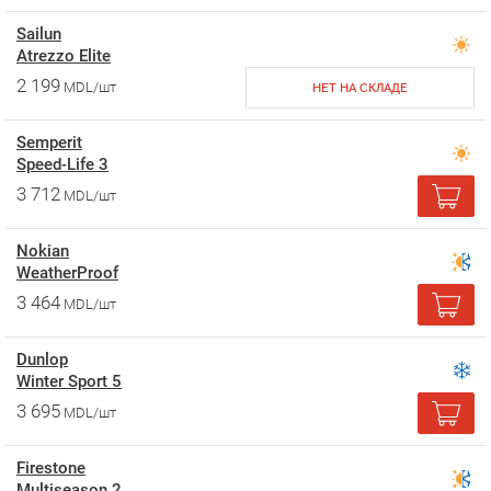
Sailun
Atrezzo Elite
2 199
MDL/шт
НЕТ НА СКЛАДЕ
Semperit
Speed-Life 3
3 712
MDL/шт
Nokian
WeatherProof
3 464
MDL/шт
Dunlop
Winter Sport 5
3 695
MDL/шт
Firestone
Multiseason 2