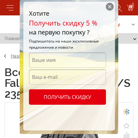
0
Хотите
Получить скидку 5 %
Позвонить
Заказать услугу
на первую покупку ?
Главная
/
Falken Azenis PT722 A/S 235/55 R17 99V
Подпишитесь на наши эксклюзивные
предложения и новости
Назад
Всесезонные шины
Falken Azenis PT722 A/S
235/55 R17 99V
ПОЛУЧИТЬ СКИДКУ