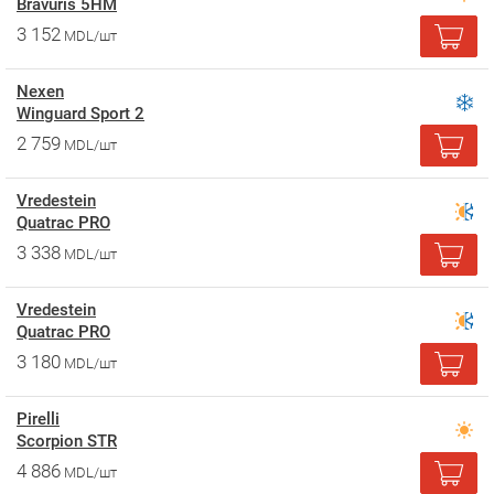
Bravuris 5HM
3 152
MDL/шт
Nexen
Winguard Sport 2
2 759
MDL/шт
Vredestein
Quatrac PRO
3 338
MDL/шт
Vredestein
Quatrac PRO
3 180
MDL/шт
Pirelli
Scorpion STR
4 886
MDL/шт