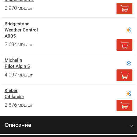
2 970
MDL/шт
Bridgestone
Weather Control
A005
3 684
MDL/шт
Michelin
Pilot Alpin 5
4 097
MDL/шт
Kleber
Citilander
2 876
MDL/шт
Описание