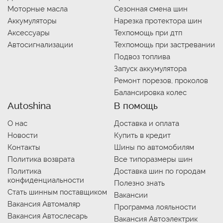
Моторные масла
Сезонная смена шин
Аккумуляторы
Нарезка протектора шин
Аксессуары
Техпомощь при дтп
Автосигнализации
Техпомощь при застревании
Подвоз топлива
Запуск аккумулятора
Ремонт порезов, проколов
Балансировка колес
Autoshina
В помощь
О нас
Доставка и оплата
Новости
Купить в кредит
Контакты
Шины по автомобилям
Политика возврата
Все типоразмеры шин
Политика
Доставка шин по городам
конфиденциальности
Полезно знать
Стать шинным поставщиком
Вакансии
Вакансия Автомаляр
Программа лояльности
Вакансия Автослесарь
Вакансия Автоэлектрик