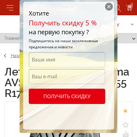
0
Хотите
Получить скидку 5 %
Позвонить
Заказать услугу
на первую покупку ?
Главная
/
Yokohama AVS Sport (V102) 235/55 R17 103W
Подпишитесь на наши эксклюзивные
предложения и новости
Назад
Летние шины Yokohama
AVS Sport (V102) 235/55
R17 103W
ПОЛУЧИТЬ СКИДКУ