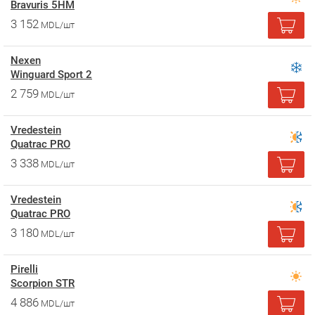
Bravuris 5HM
3 152
MDL/шт
Nexen
Winguard Sport 2
2 759
MDL/шт
Vredestein
Quatrac PRO
3 338
MDL/шт
Vredestein
Quatrac PRO
3 180
MDL/шт
Pirelli
Scorpion STR
4 886
MDL/шт