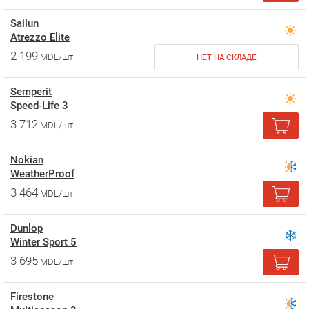
Sailun
Atrezzo Elite
2 199
MDL/шт
НЕТ НА СКЛАДЕ
Semperit
Speed-Life 3
3 712
MDL/шт
Nokian
WeatherProof
3 464
MDL/шт
Dunlop
Winter Sport 5
3 695
MDL/шт
Firestone