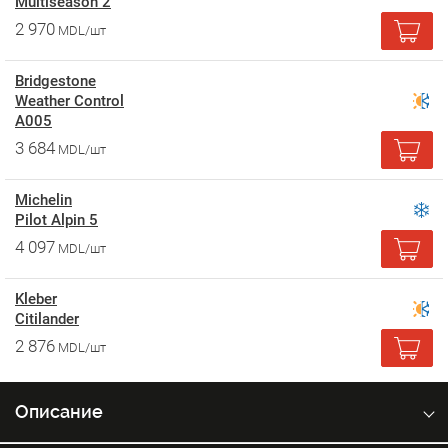
Multiseason 2
2 970
MDL/шт
Bridgestone
Weather Control
A005
3 684
MDL/шт
Michelin
Pilot Alpin 5
4 097
MDL/шт
Kleber
Citilander
2 876
MDL/шт
Описание