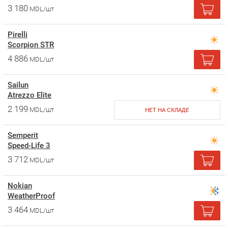
3 180
MDL/шт
Pirelli
Scorpion STR
4 886
MDL/шт
Sailun
Atrezzo Elite
2 199
MDL/шт
НЕТ НА СКЛАДЕ
Semperit
Speed-Life 3
3 712
MDL/шт
Nokian
WeatherProof
3 464
MDL/шт