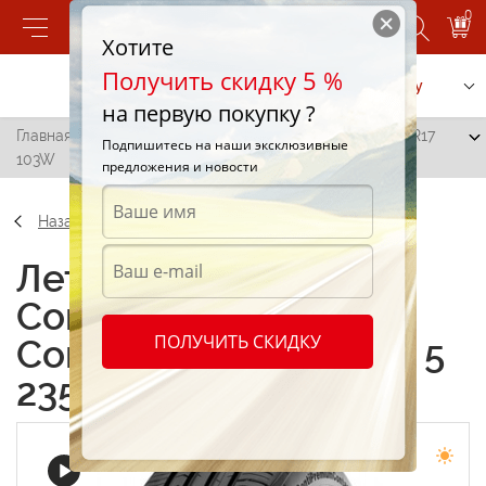
0
Хотите
Получить скидку 5 %
Позвонить
Заказать услугу
на первую покупку ?
Главная
/
Continental ContiPremiumContact 5 235/55 R17
Подпишитесь на наши эксклюзивные
103W
предложения и новости
Назад
Летние шины
Continental
ПОЛУЧИТЬ СКИДКУ
ContiPremiumContact 5
235/55 R17 103W