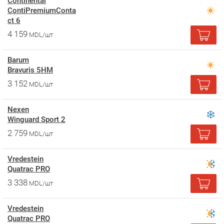
Continental
ContiPremiumConta
ct 6
4 159
MDL/шт
Barum
Bravuris 5HM
3 152
MDL/шт
Nexen
Winguard Sport 2
2 759
MDL/шт
Vredestein
Quatrac PRO
3 338
MDL/шт
Vredestein
Quatrac PRO