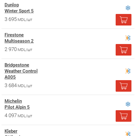
Dunlop
Winter Sport 5
3 695
MDL/шт
Firestone
Multiseason 2
2 970
MDL/шт
Bridgestone
Weather Control
A005
3 684
MDL/шт
Michelin
Pilot Alpin 5
4 097
MDL/шт
Kleber