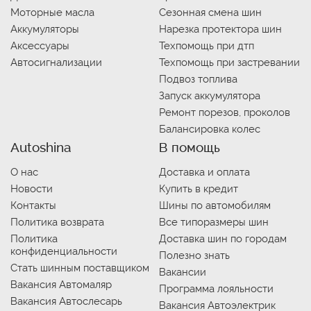
Моторные масла
Сезонная смена шин
Аккумуляторы
Нарезка протектора шин
Аксессуары
Техпомощь при дтп
Автосигнализации
Техпомощь при застревании
Подвоз топлива
Запуск аккумулятора
Ремонт порезов, проколов
Балансировка колес
Autoshina
В помощь
О нас
Доставка и оплата
Новости
Купить в кредит
Контакты
Шины по автомобилям
Политика возврата
Все типоразмеры шин
Политика
Доставка шин по городам
конфиденциальности
Полезно знать
Стать шинным поставщиком
Вакансии
Вакансия Автомаляр
Программа лояльности
Вакансия Автослесарь
Вакансия Автоэлектрик