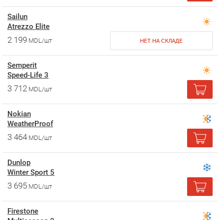
Sailun
Atrezzo Elite
2 199
MDL/шт
НЕТ НА СКЛАДЕ
Semperit
Speed-Life 3
3 712
MDL/шт
Nokian
WeatherProof
3 464
MDL/шт
Dunlop
Winter Sport 5
3 695
MDL/шт
Firestone