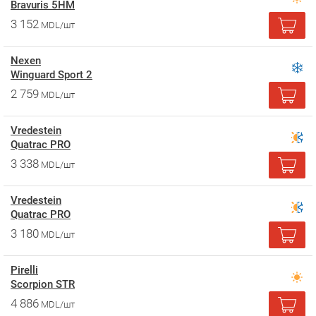
Bravuris 5HM
3 152
MDL/шт
Nexen
Winguard Sport 2
2 759
MDL/шт
Vredestein
Quatrac PRO
3 338
MDL/шт
Vredestein
Quatrac PRO
3 180
MDL/шт
Pirelli
Scorpion STR
4 886
MDL/шт