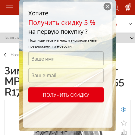
0
Хотите
Получить скидку 5 %
Позвонить
Заказать услугу
на первую покупку ?
Главная
/
Matador MP92 Sibir Snow 235/55 R17 103V
Подпишитесь на наши эксклюзивные
предложения и новости
Назад
Зимние шины Matador
MP92 Sibir Snow 235/55
R17 103V
ПОЛУЧИТЬ СКИДКУ