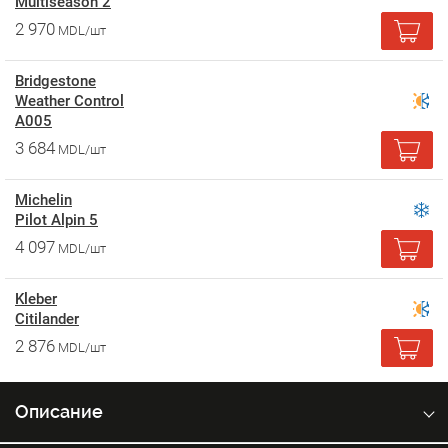
Multiseason 2
2 970
MDL/шт
Bridgestone
Weather Control
A005
3 684
MDL/шт
Michelin
Pilot Alpin 5
4 097
MDL/шт
Kleber
Citilander
2 876
MDL/шт
Описание