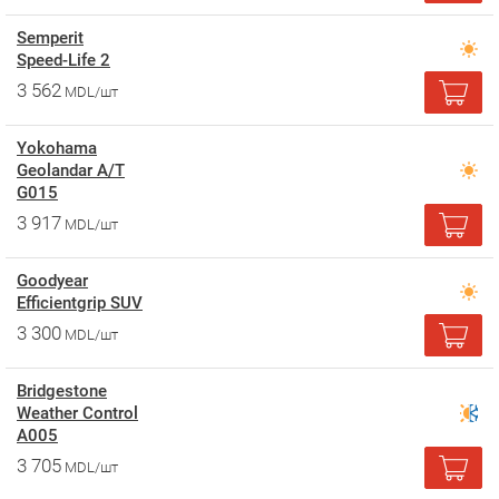
Semperit
Speed-Life 2
3 562
MDL/шт
Yokohama
Geolandar A/T
G015
3 917
MDL/шт
Goodyear
Efficientgrip SUV
3 300
MDL/шт
Bridgestone
Weather Control
A005
3 705
MDL/шт