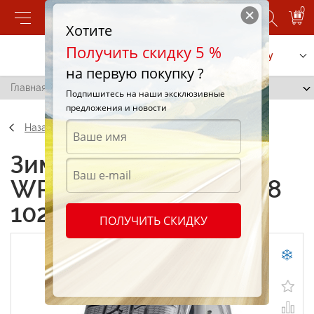
0
Хотите
Получить скидку 5 %
Позвонить
Заказать услугу
на первую покупку ?
Главная
/
Nokian WR G2 SUV 225/55 R18 102T
Подпишитесь на наши эксклюзивные
предложения и новости
Назад
Зимние шины Nokian
WR G2 SUV 225/55 R18
102T
ПОЛУЧИТЬ СКИДКУ