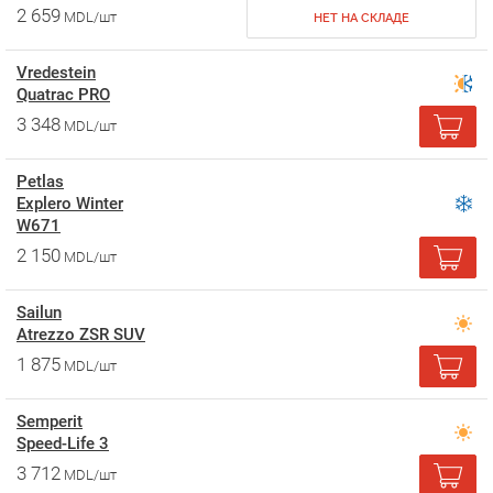
2 659
MDL/шт
НЕТ НА СКЛАДЕ
Vredestein
Quatrac PRO
3 348
MDL/шт
Petlas
Explero Winter
W671
2 150
MDL/шт
Sailun
Atrezzo ZSR SUV
1 875
MDL/шт
Semperit
Speed-Life 3
3 712
MDL/шт