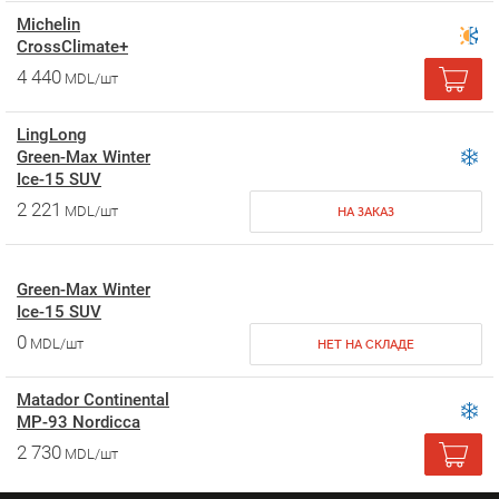
Michelin
CrossClimate+
4 440
MDL/шт
LingLong
Green-Max Winter
Ice-15 SUV
2 221
MDL/шт
НА ЗАКАЗ
Green-Max Winter
Ice-15 SUV
0
MDL/шт
НЕТ НА СКЛАДЕ
Matador Continental
MP-93 Nordicca
2 730
MDL/шт