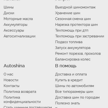
Шины
Выездной шиномонтаж
Диски
Хранение шин
Моторные масла
Сезонная смена шин
Аккумуляторы
Нарезка протектора шин
Аксессуары
Техпомощь при дтп
Автосигнализации
Техпомощь при застревании
Подвоз топлива
Запуск аккумулятора
Ремонт порезов, проколов
Балансировка колес
Autoshina
В помощь
О нас
Доставка и оплата
Новости
Купить в кредит
Контакты
Шины по автомобилям
Политика возврата
Все типоразмеры шин
Политика
Доставка шин по городам
конфиденциальности
Полезно знать
Стать шинным поставщиком