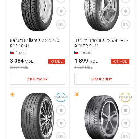
Barum Brillantis 2 225/60
Barum Bravuris 225/45 R17
R18 104H
91Y FR 5HM
Чехия
Чехия
3 084
1 899
MDL
MDL
-0 MDL
-61 MDL
3 084 MDL
1 960 MDL
В КОРЗИНУ
В КОРЗИНУ