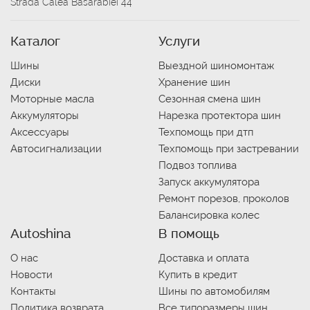
Strada Calea Basarabiei 44
Каталог
Услуги
Шины
Выездной шиномонтаж
Диски
Хранение шин
Моторные масла
Сезонная смена шин
Аккумуляторы
Нарезка протектора шин
Аксессуары
Техпомощь при дтп
Автосигнализации
Техпомощь при застревании
Подвоз топлива
Запуск аккумулятора
Ремонт порезов, проколов
Балансировка колес
Autoshina
В помощь
О нас
Доставка и оплата
Новости
Купить в кредит
Контакты
Шины по автомобилям
Политика возврата
Все типоразмеры шин