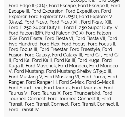
EcoSport II
,
Ford Edge
,
Ford Edge II (CD4)
,
Ford Escape
,
Ford Escape II
,
Ford
Escape III
,
Ford Excursion
,
Ford Expedition
,
Ford
Explorer
,
Ford Explorer IV (U251)
,
Ford Explorer V
(U502)
,
Ford F-150
,
Ford F-150 XII
,
Ford F-150 XIII
,
Ford F-250 Super Duty III
,
Ford F-250 Super Duty IV
,
Ford Falcon (BF)
,
Ford Falcon (FG X)
,
Ford Falcon
(FG)
,
Ford Fiesta
,
Ford Fiesta VI
,
Ford Fiesta VII
,
Ford
Five Hundred
,
Ford Flex
,
Ford Focus
,
Ford Focus II
,
Ford Focus III
,
Ford Freestar
,
Ford Freestyle
,
Ford
Fusion
,
Ford Galaxy
,
Ford Galaxy III
,
Ford GT
,
Ford GT
II
,
Ford Ka
,
Ford Ka II
,
Ford Ka III
,
Ford Kuga
,
Ford
Kuga II
,
Ford Maverick
,
Ford Mondeo
,
Ford Mondeo
V
,
Ford Mustang
,
Ford Mustang Shelby GT350 III
,
Ford Mustang V
,
Ford Mustang VI
,
Ford Puma
,
Ford
Ranger
,
Ford Ranger III
,
Ford S-Max
,
Ford S-Max II
,
Ford Sport Trac
,
Ford Taurus
,
Ford Taurus V
,
Ford
Taurus VI
,
Ford Taurus X
,
Ford Thunderbird
,
Ford
Tourneo Connect
,
Ford Tourneo Connect II
,
Ford
Transit
,
Ford Transit Connect
,
Ford Transit Connect II
,
Ford Transit IV