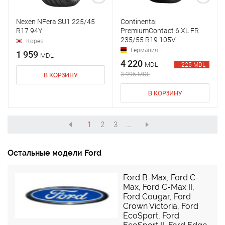
Nexen NFera SU1 225/45
Continental
R17 94Y
PremiumContact 6 XL FR
235/55 R19 105V
Корея
Германия
1 959
MDL
4 220
MDL
--225 MDL
3 995 MDL
В КОРЗИНУ
В КОРЗИНУ
1
2
3
...
Остальные модели Ford
Ford B-Max
,
Ford C-
Max
,
Ford C-Max II
,
Ford Cougar
,
Ford
Crown Victoria
,
Ford
EcoSport
,
Ford