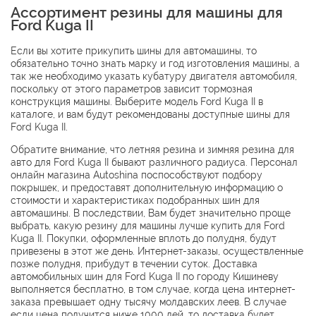
Ассортимент резины для машины для
Ford Kuga II
Если вы хотите прикупить шины для автомашины, то
обязательно точно знать марку и год изготовления машины, а
так же необходимо указать кубатуру двигателя автомобиля,
поскольку от этого параметров зависит тормозная
конструкция машины. Выберите модель Ford Kuga II в
каталоге, и вам будут рекомендованы доступные шины для
Ford Kuga II.
Обратите внимание, что летняя резина и зимняя резина для
авто для Ford Kuga II бывают различного радиуса. Персонал
онлайн магазина Autoshina поспособствуют подбору
покрышек, и предоставят дополнительную информацию о
стоимости и характеристиках подобранных шин для
автомашины. В последствии, Вам будет значительно проще
выбрать, какую резину для машины лучше купить для Ford
Kuga II. Покупки, оформленные вплоть до полудня, будут
привезены в этот же день. Интернет-заказы, осуществленные
позже полудня, прибудут в течении суток. Доставка
автомобильных шин для Ford Kuga II по городу Кишиневу
выполняется бесплатно, в том случае, когда цена интернет-
заказа превышает одну тысячу молдавских леев. В случае
если цена получится ниже 1000 лей, то доставка будет