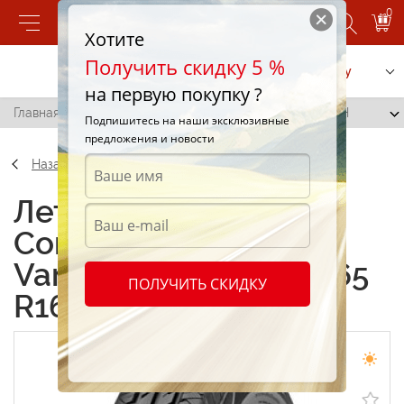
0
Хотите
Получить скидку 5 %
Позвонить
Заказать услугу
на первую покупку ?
Главная
/
Continental VancoContact 2 205/65 R16 103H
Подпишитесь на наши эксклюзивные
предложения и новости
Назад
Летние шины
Continental
VancoContact 2 205/65
ПОЛУЧИТЬ СКИДКУ
R16 103H