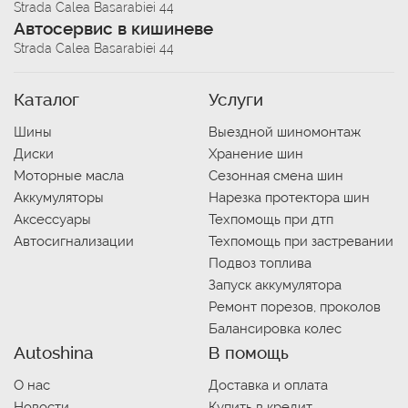
Strada Calea Basarabiei 44
Автосервис в кишиневе
Strada Calea Basarabiei 44
Каталог
Услуги
Шины
Выездной шиномонтаж
Диски
Хранение шин
Моторные масла
Сезонная смена шин
Аккумуляторы
Нарезка протектора шин
Аксессуары
Техпомощь при дтп
Автосигнализации
Техпомощь при застревании
Подвоз топлива
Запуск аккумулятора
Ремонт порезов, проколов
Балансировка колес
Autoshina
В помощь
О нас
Доставка и оплата
Новости
Купить в кредит