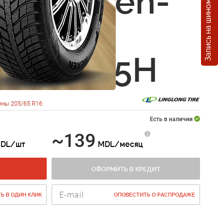
Запись на шиномонтаж
ong Green-
P010
5 R16 95H
ны 205/65 R16
Есть в наличии
~139
DL/шт
MDL/месяц
ОФОРМИТЬ В КРЕДИТ
Ь В ОДИН КЛИК
ОПОВЕСТИТЬ О РАСПРОДАЖЕ