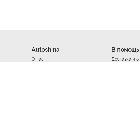
Autoshina
В помощь
О нас
Доставка и о
Новости
Купить в кре
Вакансии
Шины по авт
ин
Контакты
Все типораз
Политика возврата
Доставка шин
вании
Политика конфиденциальности
Полезно знат
Стать шинным поставщиком
Программа л
Вакансия Автомаляр
Вакансия По
лов
Вакансия Автослесарь
Вакансия Ма
На выездной
Вакансия Автомеханика
Вакансия Св
Вакансия Рихтовщик
Вакансия в Д
Вакансия Автоэлектрик