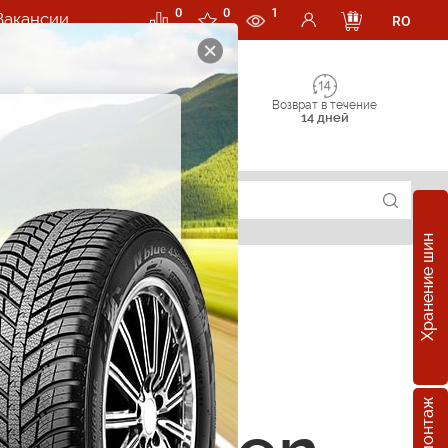
0
0
1
Вакансии
RO
Возврат в течение
14 дней
Хранение шин
е шины