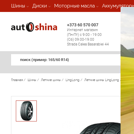
-
Шины
Диски
Моторные масла
Аккумулятор
+373 60 570 007
+373 
Интернет магазин
Мобил
(Пн-Пт) с 9:00 - 19:00
(кругл
(Сб) 09:00-19:00
регио
Strada Calea Basarabiei 44
поиск (примеp: 165/60 R14)
Главная
/
Шины
/
Летние шины
/
LingLong
/
Летние шины LingLong
/
Green