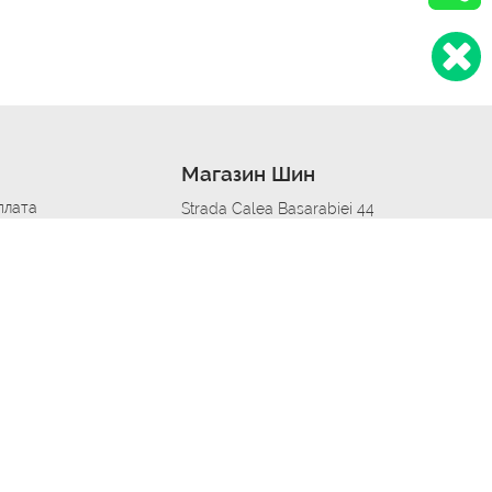
Магазин Шин
плата
Strada Calea Basarabiei 44
дит
Автосервис в кишиневе
омобилям
меры шин
Strada Calea Basarabiei 44
 по городам
ь
ояльности
Приложение Autoshina в твоем телефоне
дборщик автозапчастей
стер шиномонтажа -
 шиномонтаж
арщика
етейлинг центре