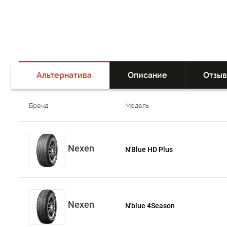
Альтернатива
Описание
Отзы
Бренд
Модель
Nexen
N'Blue HD Plus
Nexen
N'blue 4Season