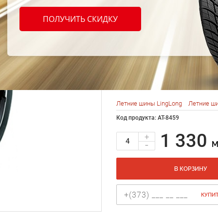
LingL
ПОЛУЧИТЬ СКИДКУ
Max H
205/6
Летние шины LingLong
Летние ши
Код продукта: AT-8459
1 330
+
-
M
В КОРЗИНУ
КУПИТ