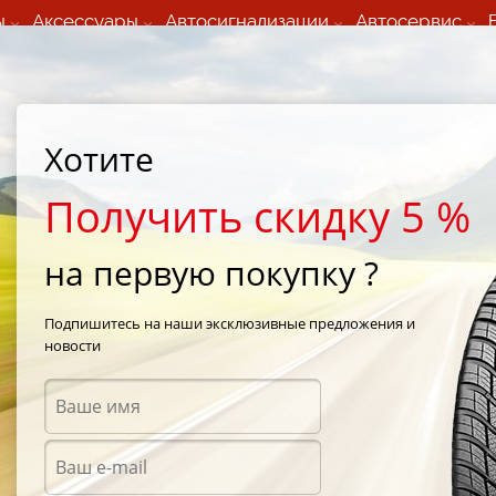
ы
Аксессуары
Автосигнализации
Автосервис
60 066 000
+373 60 608 000
ьный шиномонтаж 24/7
Автосервис в кишиневе
осуточно по всем
(Пн-Пт) с 9:00 - 19:00
Хотите
нам)
(Сб) 09:00-19:00
Strada Calea Basarabiei 44
Получить скидку 5 %
на первую покупку ?
-Max HP010
/
LingLong Green-Max HP010 205/65 R16 95H
Подпишитесь на наши эксклюзивные предложения и
новости
Летни