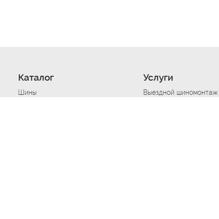
Каталог
Услуги
Шины
Выездной шиномонтаж
Диски
Хранение шин
Моторные масла
Сезонная смена шин
Аккумуляторы
Нарезка протектора ш
Аксессуары
Техпомощь при дтп
Автосигнализации
Техпомощь при застре
Подвоз топлива
Запуск аккумулятора
Ремонт порезов, проко
Балансировка колес