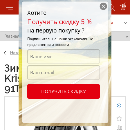
0
Хотите
Получить скидку 5 %
Позвонить
Заказать услугу
на первую покупку ?
Главная
/
Kleber Krisalp HP 205/60 R15 91T
Подпишитесь на наши эксклюзивные
предложения и новости
Назад
Зимние шины Kleber
Krisalp HP 205/60 R15
91T
ПОЛУЧИТЬ СКИДКУ