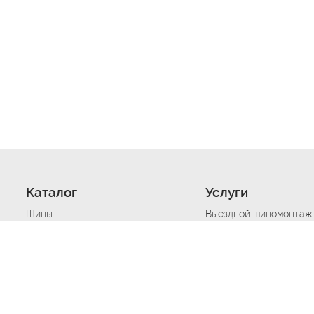
Каталог
Услуги
Шины
Выездной шиномонтаж
Диски
Хранение шин
Моторные масла
Сезонная смена шин
Аккумуляторы
Нарезка протектора ш
Аксессуары
Техпомощь при дтп
Автосигнализации
Техпомощь при застре
Подвоз топлива