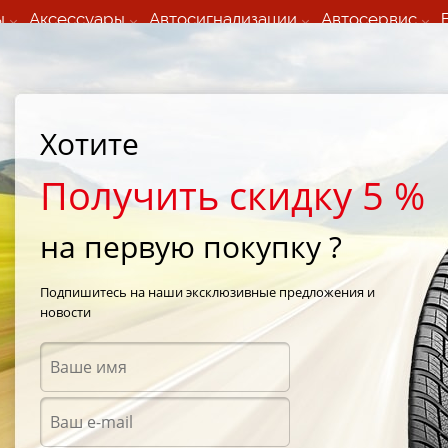
ы
Аксессуары
Автосигнализации
Автосервис
60 066 000
+373 60 608 000
ьный шиномонтаж 24/7
Автосервис в кишиневе
осуточно по всем
(Пн-Пт) с 9:00 - 19:00
Хотите
нам)
(Сб) 09:00-19:00
Strada Calea Basarabiei 44
Получить скидку 5 %
на первую покупку ?
2
/
Kleber Krisalp HP2 205/55 R16 94V
Подпишитесь на наши эксклюзивные предложения и
новости
Зимни