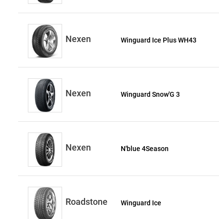
Nexen
Winguard Ice Plus WH43
Nexen
Winguard Snow'G 3
Nexen
N'blue 4Season
Roadstone
Winguard Ice