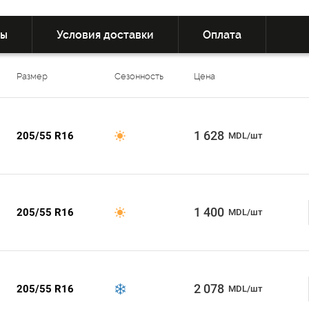
вы
Условия доставки
Оплата
Размер
Сезонность
Цена
1 628
205/55 R16
MDL/шт
1 400
205/55 R16
MDL/шт
2 078
205/55 R16
MDL/шт