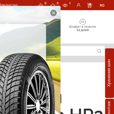
0
0
1
Вакансии
RO
Возврат в течение
14 дней
Хранение шин
е шины