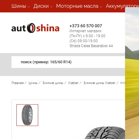
-
Шины
Диски
Моторные масла
Аккумулятор
+373 60 570 007
+373 
Интернет магазин
Мобил
(Пн-Пт) с 9:00 - 19:00
(кругл
(Сб) 09:00-19:00
регио
Strada Calea Basarabiei 44
поиск (примеp: 165/60 R14)
Главная
/
Шины
/
Зимние шины
/
Kleber
/
Зимние шины Kleber
/
Krisalp HP