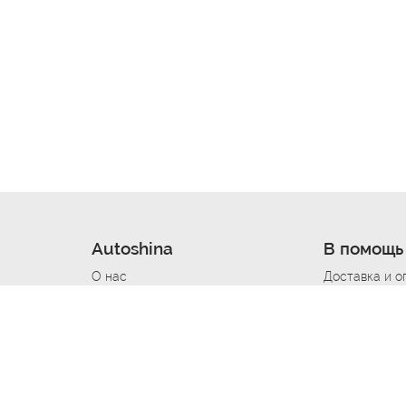
Autoshina
В помощь
О нас
Доставка и о
Новости
Купить в кре
Вакансии
Шины по авт
ин
Контакты
Все типораз
Политика возврата
Доставка шин
вании
Политика конфиденциальности
Полезно знат
Стать шинным поставщиком
Программа л