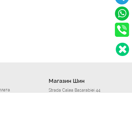
Магазин Шин
плата
Strada Calea Basarabiei 44
дит
Автосервис в кишиневе
омобилям
меры шин
Strada Calea Basarabiei 44
 по городам
ь
ояльности