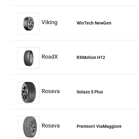
Viking
WinTech NewGen
RoadX
RXMotion H12
Rosava
Solazo S Plus
Rosava
Premiorri ViaMaggiore