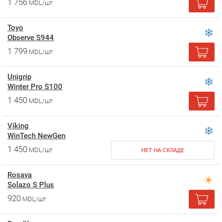
1 756
MDL/шт
Toyo
Observe S944
1 799
MDL/шт
Unigrip
Winter Pro S100
1 450
MDL/шт
Viking
WinTech NewGen
1 450
MDL/шт
НЕТ НА СКЛАДЕ
Rosava
Solazo S Plus
920
MDL/шт