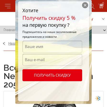
0
Хотите
Получить скидку 5 %
Позвонить
Заказать услугу
на первую покупку ?
Главная
/
Nexen N'blue 4Season 205/55 R16 94V
Подпишитесь на наши эксклюзивные
предложения и новости
Назад
ОФИЦИАЛЬНЫЙ ДИЛЕР
Всесезонные шины
Nexen N'blue 4Season
ПОЛУЧИТЬ СКИДКУ
205/55 R16 94V