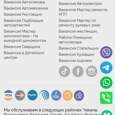
Вакансия Автослесарь
Вакансия Автоэлектрик
Вакансия Автомеханика
Вакансия Мастер ремонта
Вакансия Рихтовщик
КПП
Вакансия Подборщик
Вакансия Мастер по
автозапчастей
ремонту рулевых реек
Вакансия Мастер
Вакансия жестянщик
шиномонтажа - На
Работа Помощник
выездной шиномонтаж
автослесаря
Вакансия Сварщика
Вакансия Стапельщик
Вакансия в Детейлинг
Вакансия Кузовщик
центре
Вакансия ходовик
Мы обслуживаем в следующих районах: Чеканы,
Рышкановка, Ботаника, Центр, Скулянка, Буюканы