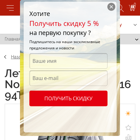
0
Хотите
Получить скидку 5 %
Позвонить
Заказать услугу
на первую покупку ?
Главная
/
Nokian Nordman SX 205/55 R16 94T
Подпишитесь на наши эксклюзивные
предложения и новости
Назад
Летние шины Nokian
Nordman SX 205/55 R16
94T
ПОЛУЧИТЬ СКИДКУ