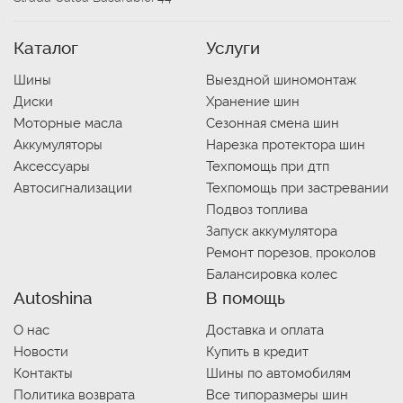
Каталог
Услуги
Шины
Выездной шиномонтаж
Диски
Хранение шин
Моторные масла
Сезонная смена шин
Аккумуляторы
Нарезка протектора шин
Аксессуары
Техпомощь при дтп
Автосигнализации
Техпомощь при застревании
Подвоз топлива
Запуск аккумулятора
Ремонт порезов, проколов
Балансировка колес
Autoshina
В помощь
О нас
Доставка и оплата
Новости
Купить в кредит
Контакты
Шины по автомобилям
Политика возврата
Все типоразмеры шин