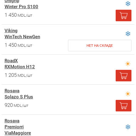
Unigrip
Winter Pro S100
1 450
MDL/шт
Viking
WinTech NewGen
1 450
MDL/шт
НЕТ НА СКЛАДЕ
RoadX
RXMotion H12
1 205
MDL/шт
Rosava
Solazo S Plus
920
MDL/шт
Rosava
Premiorri
ViaMaggiore