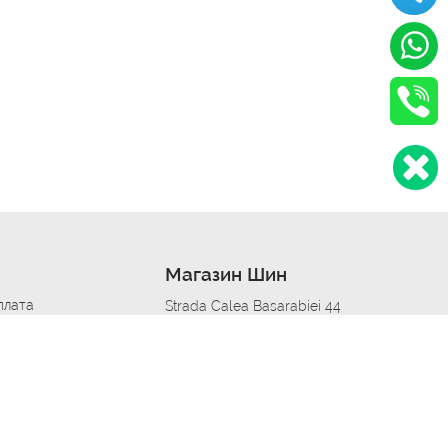
Магазин Шин
плата
Strada Calea Basarabiei 44
дит
Автосервис в кишиневе
омобилям
меры шин
Strada Calea Basarabiei 44
 по городам
ь
ояльности