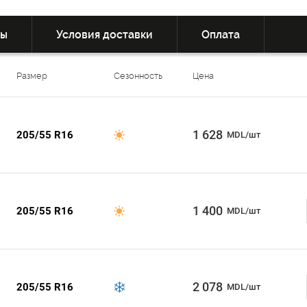
вы
Условия доставки
Оплата
Размер
Сезонность
Цена
1 628
205/55 R16
MDL/шт
1 400
205/55 R16
MDL/шт
2 078
205/55 R16
MDL/шт