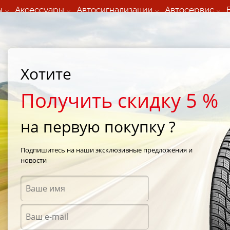
ы
Аксессуары
Автосигнализации
Автосервис
60 066 000
+373 60 608 000
ьный шиномонтаж 24/7
Автосервис в кишиневе
осуточно по всем
(Пн-Пт) с 9:00 - 19:00
Хотите
нам)
(Сб) 09:00-19:00
Strada Calea Basarabiei 44
Получить скидку 5 %
на первую покупку ?
Blizzak LM-32
/
Bridgestone Blizzak LM-32 205/55 R16 91T
Подпишитесь на наши эксклюзивные предложения и
новости
Зимни