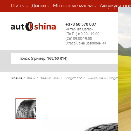
-
Шины
Диски
Моторные масла
Аккумулятор
+373 60 570 007
+373 
Интернет магазин
Мобил
(Пн-Пт) с 9:00 - 19:00
(кругл
(Сб) 09:00-19:00
регио
Strada Calea Basarabiei 44
поиск (примеp: 165/60 R14)
Главная
/
Шины
/
Зимние шины
/
Bridgestone
/
Зимние шины Bridgestone
/