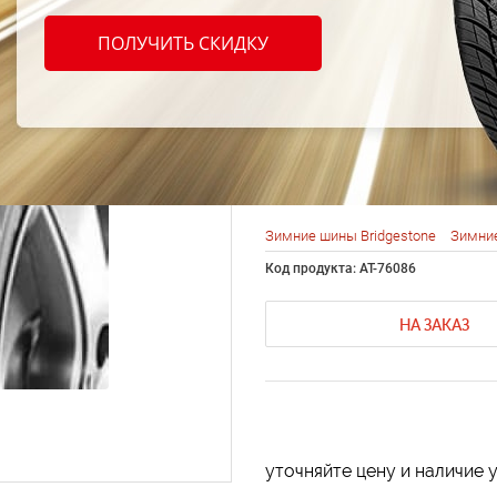
Bridg
ПОЛУЧИТЬ СКИДКУ
Blizz
205/5
Зимние шины Bridgestone
Зимние
Код продукта: AT-76086
НА ЗАКАЗ
уточняйте цену и наличие 