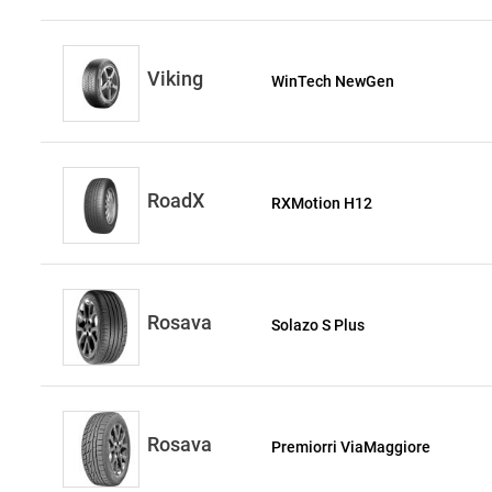
Viking
WinTech NewGen
RoadX
RXMotion H12
Rosava
Solazo S Plus
Rosava
Premiorri ViaMaggiore