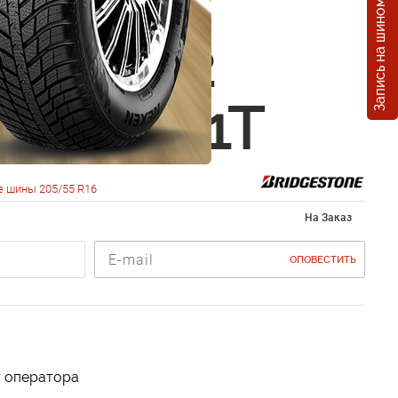
Запись на шиномонтаж
estone
ak LM-32
5 R16 91T
 шины 205/55 R16
На Заказ
ОПОВЕСТИТЬ
у оператора