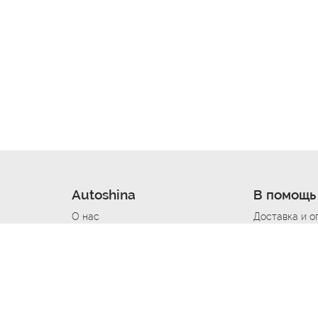
Autoshina
В помощь
О нас
Доставка и о
Новости
Купить в кре
Вакансии
Шины по авт
ин
Контакты
Все типораз
Политика возврата
Доставка шин
вании
Политика конфиденциальности
Полезно знат
Стать шинным поставщиком
Программа л