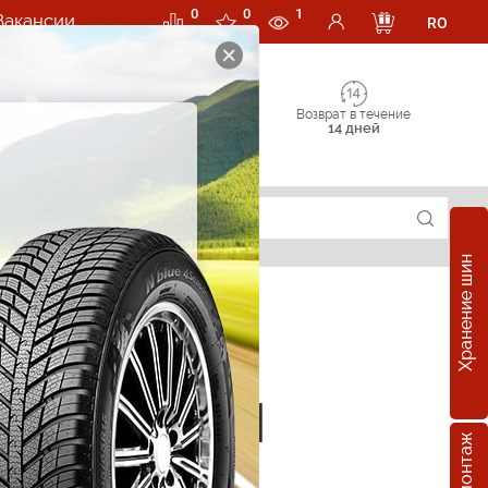
0
0
1
Вакансии
RO
Возврат в течение
14 дней
Хранение шин
е шины