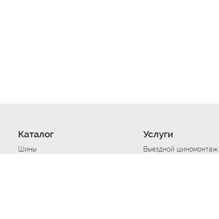
Каталог
Услуги
Шины
Выездной шиномонтаж
Диски
Хранение шин
Моторные масла
Сезонная смена шин
Аккумуляторы
Нарезка протектора ш
Аксессуары
Техпомощь при дтп
Автосигнализации
Техпомощь при застре
Подвоз топлива