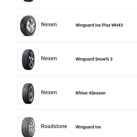
Nexen
Winguard Ice Plus WH43
Nexen
Winguard Snow'G 3
Nexen
N'blue 4Season
Roadstone
Winguard Ice