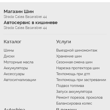
Магазин Шин
Strada Calea Basarabiei 44
Автосервис в кишиневе
Strada Calea Basarabiei 44
Каталог
Услуги
Шины
Выездной шиномонтаж
Диски
Хранение шин
Моторные масла
Сезонная смена шин
Аккумуляторы
Нарезка протектора шин
Аксессуары
Техпомощь при дтп
Автосигнализации
Техпомощь при застревании
Подвоз топлива
Запуск аккумулятора
Ремонт порезов, проколов
Балансировка колес
Autoshina
В помощь