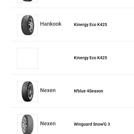
Hankook
Kinergy Eco K425
Kinergy Eco K425
Nexen
N'blue 4Season
Nexen
Winguard Snow'G 3