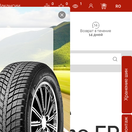
0
0
1
Вакансии
RO
Возврат в течение
14 дней
Хранение шин
зонные