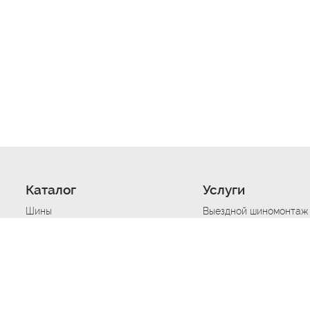
Каталог
Услуги
Шины
Выездной шиномонтаж
Диски
Хранение шин
Моторные масла
Сезонная смена шин
Аккумуляторы
Нарезка протектора ш
Аксессуары
Техпомощь при дтп
Автосигнализации
Техпомощь при застре
Подвоз топлива