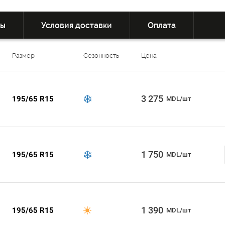
вы
Условия доставки
Оплата
Размер
Сезонность
Цена
3 275
195/65 R15
MDL/шт
1 750
195/65 R15
MDL/шт
1 390
195/65 R15
MDL/шт