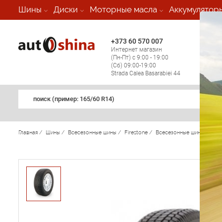
-
Шины
Диски
Моторные масла
Аккумулятор
+373 60 570 007
+373 
Интернет магазин
Мобил
(Пн-Пт) с 9:00 - 19:00
(кругл
(Сб) 09:00-19:00
регио
Strada Calea Basarabiei 44
поиск (примеp: 165/60 R14)
Главная
/
Шины
/
Всесезонные шины
/
Firestone
/
Всесезонные шины Firest