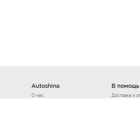
Autoshina
В помощь
О нас
Доставка и о
Новости
Купить в кре
Вакансии
Шины по авт
ин
Контакты
Все типораз
Политика возврата
Доставка шин
вании
Политика конфиденциальности
Полезно знат
Стать шинным поставщиком
Программа л