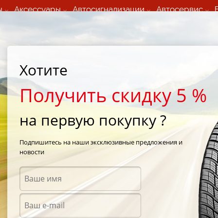
ы
Аксессуары
Автосигнализации
Автосервис
60 066 000
+373 60 608 000
ьный шиномонтаж 24/7
Автосервис в кишиневе
осуточно по всем
(Пн-Пт) с 9:00 - 19:00
Хотите
нам)
(Сб) 09:00-19:00
Strada Calea Basarabiei 44
Получить скидку 5 %
на первую покупку ?
one
/
FR 380
/
Firestone FR 380 195/65 R15 89S
Подпишитесь на наши эксклюзивные предложения и
новости
Всесе