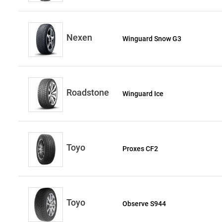
Nexen
Winguard Snow G3
Roadstone
Winguard Ice
Toyo
Proxes CF2
Toyo
Observe S944