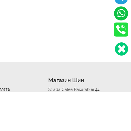
Магазин Шин
плата
Strada Calea Basarabiei 44
дит
Автосервис в кишиневе
омобилям
меры шин
Strada Calea Basarabiei 44
 по городам
ь
ояльности