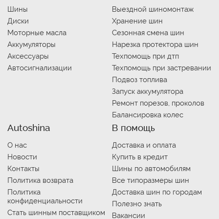
Шины
Выездной шиномонтаж
Диски
Хранение шин
Моторные масла
Сезонная смена шин
Аккумуляторы
Нарезка протектора шин
Аксессуары
Техпомощь при дтп
Автосигнализации
Техпомощь при застревании
Подвоз топлива
Запуск аккумулятора
Ремонт порезов, проколов
Балансировка колес
Autoshina
В помощь
О нас
Доставка и оплата
Новости
Купить в кредит
Контакты
Шины по автомобилям
Политика возврата
Все типоразмеры шин
Политика
Доставка шин по городам
конфиденциальности
Полезно знать
Стать шинным поставщиком
Вакансии