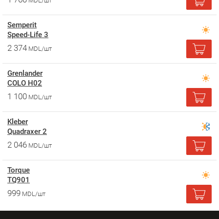
MDL/шт
Semperit
Speed-Life 3
2 374
MDL/шт
Grenlander
COLO H02
1 100
MDL/шт
Kleber
Quadraxer 2
2 046
MDL/шт
Torque
TQ901
999
MDL/шт