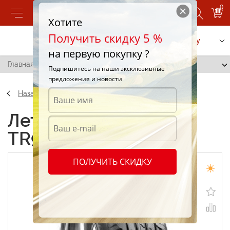
0
Хотите
Получить скидку 5 %
Позвонить
Заказать услугу
на первую покупку ?
Главная
/
Triangle TR918 195/55 R15 85V
Подпишитесь на наши эксклюзивные
предложения и новости
Назад
Летние шины Triangle
TR918 195/55 R15 85V
ПОЛУЧИТЬ СКИДКУ