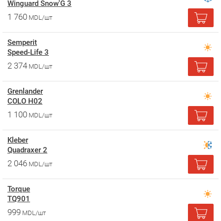
Winguard Snow'G 3
1 760
MDL/шт
Semperit
Speed-Life 3
2 374
MDL/шт
Grenlander
COLO H02
1 100
MDL/шт
Kleber
Quadraxer 2
2 046
MDL/шт
Torque
TQ901
999
MDL/шт