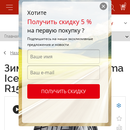
0
Хотите
Получить скидку 5 %
Позвонить
Заказать услугу
на первую покупку ?
Главная
/
Yokohama IceGuard IG50 195/55 R15 85Q
Подпишитесь на наши эксклюзивные
предложения и новости
Назад
Зимние шины Yokohama
IceGuard IG50 195/55
R15 85Q
ПОЛУЧИТЬ СКИДКУ