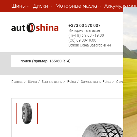
-
Шины
Диски
Моторные масла
Аккумулятор
+373 60 570 007
+373 
Интернет магазин
Мобил
(Пн-Пт) с 9:00 - 19:00
(кругл
(Сб) 09:00-19:00
регио
Strada Calea Basarabiei 44
поиск (примеp: 165/60 R14)
Главная
/
Шины
/
Зимние шины
/
Fulda
/
Зимние шины Fulda
/
Conveo Trac