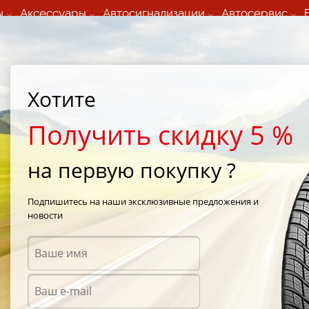
ы
Аксессуары
Автосигнализации
Автосервис
60 066 000
+373 60 608 000
ьный шиномонтаж 24/7
Автосервис в кишиневе
осуточно по всем
(Пн-Пт) с 9:00 - 19:00
Хотите
нам)
(Сб) 09:00-19:00
Strada Calea Basarabiei 44
Получить скидку 5 %
на первую покупку ?
/
Fulda Conveo Trac 185/75 R14 102Q
Подпишитесь на наши эксклюзивные предложения и
новости
Зимни