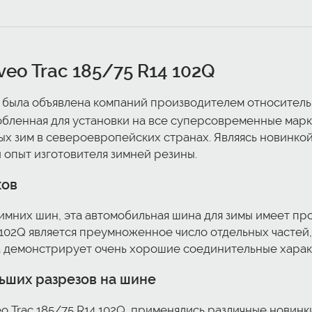
eo Trac 185/75 R14 102Q
Q была объявлена компаний производителем относител
собленная для установки на все суперсовременные ма
х зим в североевропейских странах. Являясь новинкой
 опыт изготовителя зимней резины.
ков
имних шин, эта автомобильная шина для зимы имеет пр
 102Q является преумноженное число отдельных частей
а демонстрирует очень хорошие соединительные харак
ьших разрезов на шине
 Trac 185/75 R14 102Q, применялись различные новинк