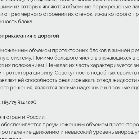
шими из которых являются объемные перекрещеные лам
чию трехмерного строения их стенок, из-за которого п
жность блока.
соприкасания с дорогой
множенным объемом протекторных блоков в зимней рези
ую систему. Помимо большого числа включающихся в с
ся их положением. Немалая их часть характеризуется зн
протектора ширину. Совокупность подобных свойств 
авляют ей способность реализовывать отвод жидкости о
го решения, являются весьма надежные и прочные сц
c 185/75 R14 102Q
я стран и России;
е обеспечивается преумноженным объемом протекторо
противление движению и невысокий уровень виброшум