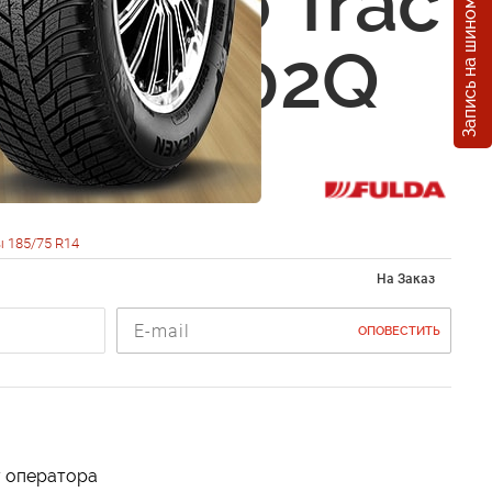
Запись на шиномонтаж
 Conveo Trac
5 R14 102Q
 185/75 R14
На Заказ
ОПОВЕСТИТЬ
у оператора