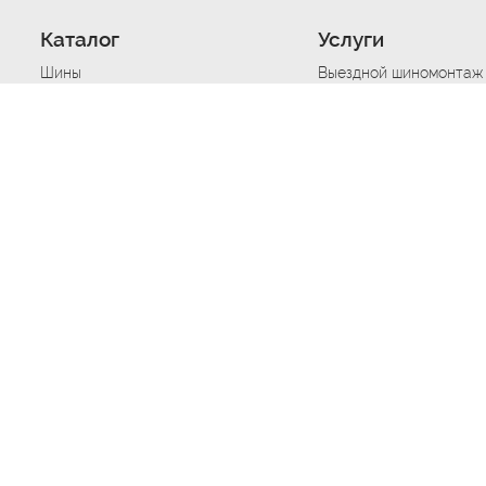
Каталог
Услуги
Шины
Выездной шиномонтаж
Диски
Хранение шин
Моторные масла
Сезонная смена шин
Аккумуляторы
Нарезка протектора ш
Аксессуары
Техпомощь при дтп
Автосигнализации
Техпомощь при застре
Подвоз топлива
Запуск аккумулятора
Ремонт порезов, проко
Балансировка колес