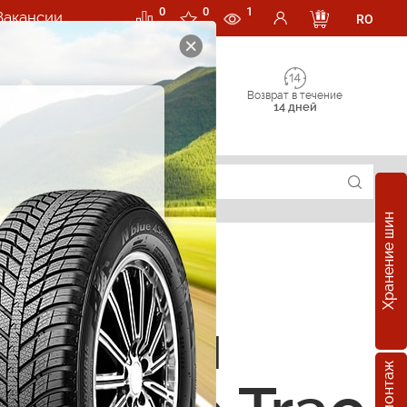
0
0
1
Вакансии
RO
Возврат в течение
14 дней
Хранение шин
е шины