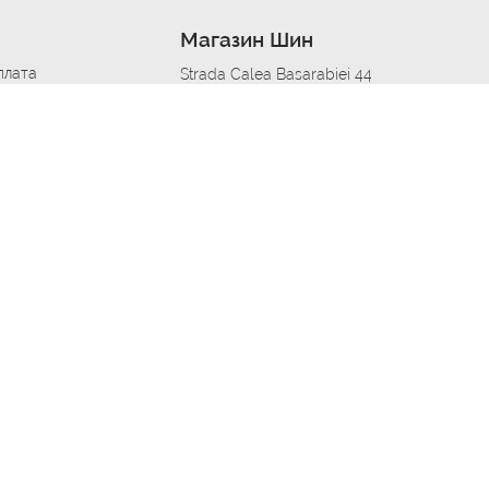
Магазин Шин
плата
Strada Calea Basarabiei 44
дит
Автосервис в кишиневе
омобилям
меры шин
Strada Calea Basarabiei 44
 по городам
ь
ояльности
Приложение Autoshina в твоем телефоне
дборщик автозапчастей
стер шиномонтажа -
 шиномонтаж
арщика
етейлинг центре
апельщик
зовщик
овик