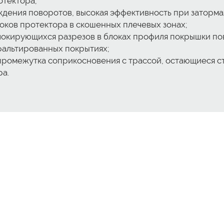
тектора;
ождения поворотов, высокая эффективность при затор
ков протектора в скошенных плечевых зонах;
локирующихся разрезов в блоках профиля покрышки по
альтированных покрытиях;
промежутка соприкосновения с трассой, остающиеся с
а.