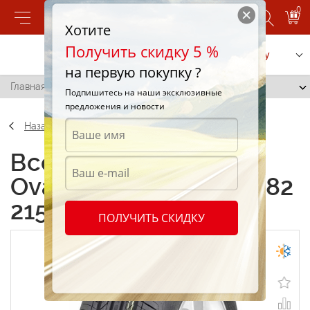
0
Хотите
Получить скидку 5 %
Позвонить
Заказать услугу
на первую покупку ?
Главная
/
Ovation Ecovision VI-682 215/60 R16 95H
Подпишитесь на наши эксклюзивные
предложения и новости
Назад
Всесезонные шины
Ovation Ecovision VI-682
215/60 R16 95H
ПОЛУЧИТЬ СКИДКУ