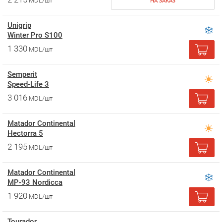
MDL/шт
НА ЗАКАЗ
Unigrip
Winter Pro S100
1 330
MDL/шт
Semperit
Speed-Life 3
3 016
MDL/шт
Matador Continental
Hectorra 5
2 195
MDL/шт
Matador Continental
MP-93 Nordicca
1 920
MDL/шт
Tourador