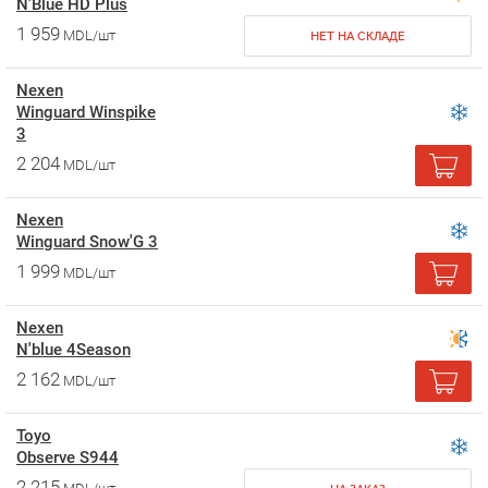
N'Blue HD Plus
1 959
MDL/шт
НЕТ НА СКЛАДЕ
Nexen
Winguard Winspike
3
2 204
MDL/шт
Nexen
Winguard Snow'G 3
1 999
MDL/шт
Nexen
N'blue 4Season
2 162
MDL/шт
Toyo
Observe S944
2 215