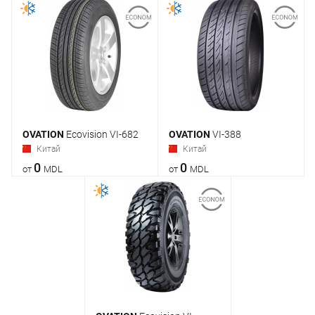
OVATION
Ecovision VI-682
OVATION
VI-388
Китай
Китай
0
0
от
MDL
от
MDL