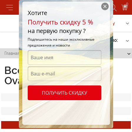
0
Хотите
Получить скидку 5 %
Позвонить
Заказать услугу
на первую покупку ?
Подпишитесь на наши эксклюзивные
Фильтр
Сортировать по:
предложения и новости
Главная
/
Всесезонные шины Ovation
Всесезонные шины
Ovation
ПОЛУЧИТЬ СКИДКУ
Все шины
Летние шины Ovation
Всесезонные шины Ovation