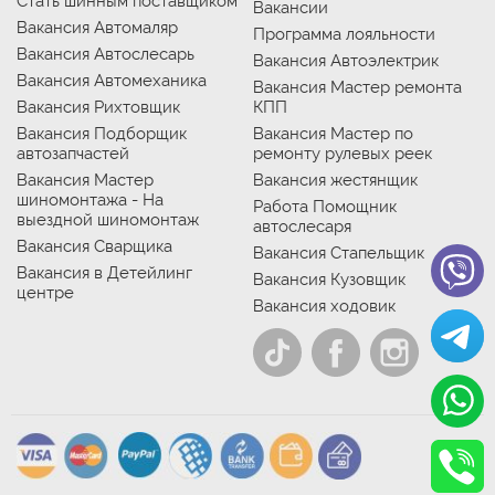
Стать шинным поставщиком
Вакансии
Вакансия Автомаляр
Программа лояльности
Вакансия Автослесарь
Вакансия Автоэлектрик
Вакансия Автомеханика
Вакансия Мастер ремонта
Вакансия Рихтовщик
КПП
Вакансия Подборщик
Вакансия Мастер по
автозапчастей
ремонту рулевых реек
Вакансия Мастер
Вакансия жестянщик
шиномонтажа - На
Работа Помощник
выездной шиномонтаж
автослесаря
Вакансия Сварщика
Вакансия Стапельщик
Вакансия в Детейлинг
Вакансия Кузовщик
центре
Вакансия ходовик