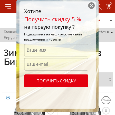
0
Хотите
Получить скидку 5 %
Позвонить
Заказать услугу
на первую покупку ?
Главная
/
Все города
/
Бируинца
/
Зимние шины Zeetex в
Подпишитесь на наши эксклюзивные
Бируинце
предложения и новости
Зимние шины Zeetex в
Бируинце
ПОЛУЧИТЬ СКИДКУ