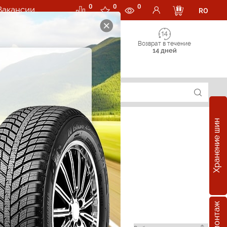
0
0
0
Вакансии
RO
Возврат в течение
14 дней
Хранение шин
в