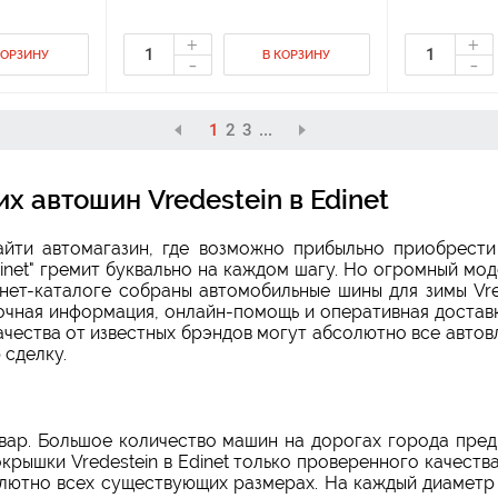
+
+
КОРЗИНУ
В КОРЗИНУ
-
-
1
2
3
...
х автошин Vredestein в Edinet
айти автомагазин, где возможно прибыльно приобрест
dinet" гремит буквально на каждом шагу. Но огромный мо
ет-каталоге собраны автомобильные шины для зимы Vre
очная информация, онлайн-помощь и оперативная достав
ачества от известных брэндов могут абсолютно все автов
 сделку.
товар. Большое количество машин на дорогах города пре
крышки Vredestein в Edinet только проверенного качеств
олютно всех существующих размерах. На каждый диаметр 