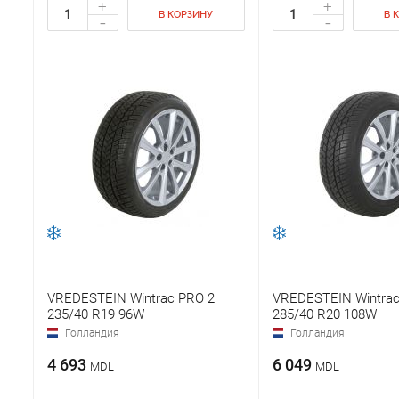
+
+
В КОРЗИНУ
В 
-
-
VREDESTEIN Wintrac PRO 2
VREDESTEIN Wintrac
235/40 R19 96W
285/40 R20 108W
Голландия
Голландия
4 693
6 049
MDL
MDL