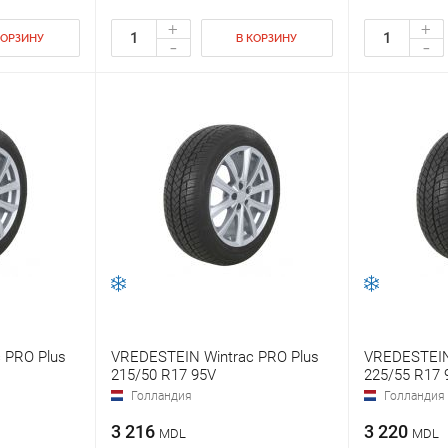
+
+
КОРЗИНУ
В КОРЗИНУ
-
-
 PRO Plus
VREDESTEIN Wintrac PRO Plus
VREDESTEIN
215/50 R17 95V
225/55 R17 
Голландия
Голландия
3 216
3 220
MDL
MDL