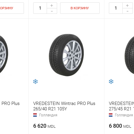
+
+
КОРЗИНУ
В КОРЗИНУ
-
-
 PRO Plus
VREDESTEIN Wintrac PRO Plus
VREDESTEIN
265/40 R21 105Y
275/45 R21 
Голландия
Голландия
6 620
6 800
MDL
MDL