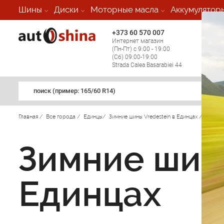
Шины
Диски
Моторные масла
Аккумулятор
+373 60 570 007
+373 
Интернет магазин
Мобил
(Пн-Пт) с 9:00 - 19:00
(кругл
(Сб) 09:00-19:00
регио
Strada Calea Basarabiei 44
поиск (примеp: 165/60 R14)
Главная
/
Все города
/
Единцы
/
Зимние шины Vredestein в Единцах
/
Зимние шины
Единцах