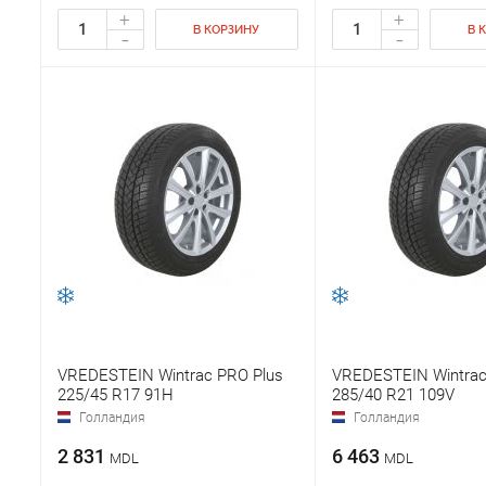
+
+
В КОРЗИНУ
В 
-
-
VREDESTEIN Wintrac PRO Plus
VREDESTEIN Wintrac
225/45 R17 91H
285/40 R21 109V
Голландия
Голландия
2 831
6 463
MDL
MDL