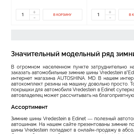
+
+
В КОРЗИНУ
В 
-
-
Значительный модельный ряд зимни
В огромном населенном пункте затруднительно н
заказать автомобильные зимние шины Vredestein в"E
интернет магазина AUTOSHINA. MD. В нашем интерн
автокомплект резины на машину довольно просто. Т
покрышки для автомобиля Vredestein в Edinet суперк
автовладелец может рассчитывать на благоприятную
Ассортимент
Зимние шины Vredestein в Edinet — полезный авто
автошинам. На нашем сайте презентованы зимние по
шины Vredestein попадают в онлайн-продажу в абс