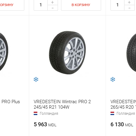
+
+
КОРЗИНУ
В КОРЗИНУ
-
-
 PRO Plus
VREDESTEIN Wintrac PRO 2
VREDESTEIN
245/45 R21 104W
265/45 R20 
Голландия
Голландия
5 963
6 130
MDL
MDL