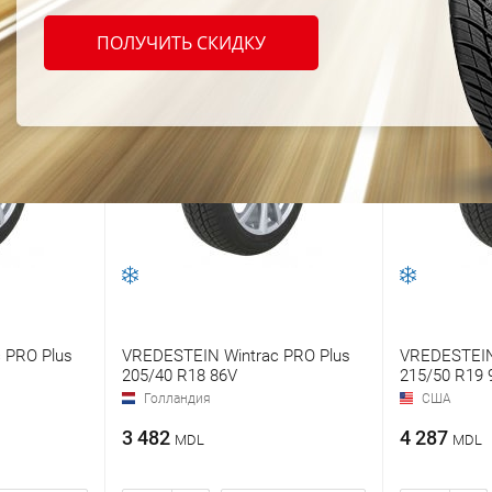
ПОЛУЧИТЬ СКИДКУ
 PRO Plus
VREDESTEIN Wintrac PRO Plus
VREDESTEIN
205/40 R18 86V
215/50 R19 
Голландия
США
3 482
4 287
MDL
MDL