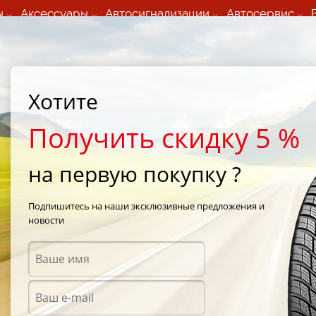
ы
Аксессуары
Автосигнализации
Автосервис
60 066 000
+373 60 608 000
ьный шиномонтаж 24/7
Автосервис в кишиневе
осуточно по всем
(Пн-Пт) с 9:00 - 19:00
нам)
(Сб) 09:00-19:00
Strada Calea Basarabiei 44
Хотите
Получить скидку 5 %
на первую покупку ?
 Vredestein 
Подпишитесь на наши эксклюзивные предложения и
новости