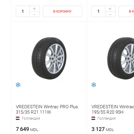
+
+
В КОРЗИНУ
В 
-
-
VREDESTEIN Wintrac PRO Plus
VREDESTEIN Wintrac
315/35 R21 111W
195/55 R20 95H
Голландия
Голландия
7 649
3 127
MDL
MDL