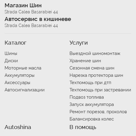
Магазин Шин
Strada Calea Basarabiei 44
Автосервис в кишиневе
Strada Calea Basarabiei 44
Каталог
Услуги
Шины
Выездной шиномонтаж
Диски
Хранение шин
Моторные масла
Сезонная смена шин
Аккумуляторы
Нарезка протектора шин
Аксессуары
Техпомощь при дтп
Автосигнализации
Техпомощь при застревании
Подвоз топлива
Запуск аккумулятора
Ремонт порезов, проколов
Балансировка колес
Autoshina
В помощь