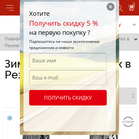
0
Хотите
Получить скидку 5 %
Позвонить
Заказать услугу
на первую покупку ?
Главная
/
Все города
/
Резина
/
Зимние шины Tracmax в
Подпишитесь на наши эксклюзивные
Резине
предложения и новости
Зимние шины Tracmax в
Резине
ПОЛУЧИТЬ СКИДКУ