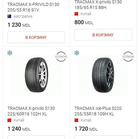
TRACMAX X-privilo S130
TRACMAX X-PRIVILO S130
185/65 R15 88H
205/55 R16 91V
Китай
Австралия
800
MDL
1 230
MDL
В КОРЗИНУ
В КОРЗИНУ
TRACMAX X-privilo S130
TRACMAX Ice-Plus S220
225/60R16 102H XL
255/55R18 109H XL
Китай
Китай
1 240
1 720
MDL
MDL