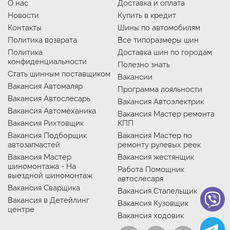
О нас
Доставка и оплата
Новости
Купить в кредит
Контакты
Шины по автомобилям
Политика возврата
Все типоразмеры шин
Политика
Доставка шин по городам
конфиденциальности
Полезно знать
Стать шинным поставщиком
Вакансии
Вакансия Автомаляр
Программа лояльности
Вакансия Автослесарь
Вакансия Автоэлектрик
Вакансия Автомеханика
Вакансия Мастер ремонта
Вакансия Рихтовщик
КПП
Вакансия Подборщик
Вакансия Мастер по
автозапчастей
ремонту рулевых реек
Вакансия Мастер
Вакансия жестянщик
шиномонтажа - На
Работа Помощник
выездной шиномонтаж
автослесаря
Вакансия Сварщика
Вакансия Стапельщик
Вакансия в Детейлинг
Вакансия Кузовщик
центре
Вакансия ходовик