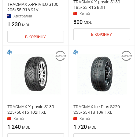
TRACMAX X-privilo S130
TRACMAX X-PRIVILO S130
185/65 R15 88H
205/55 R16 91V
Китай
Австралия
800
MDL
1 230
MDL
В КОРЗИНУ
В КОРЗИНУ
TRACMAX X-privilo S130
TRACMAX Ice-Plus S220
225/60R16 102H XL
255/55R18 109H XL
Китай
Китай
1 240
1 720
MDL
MDL