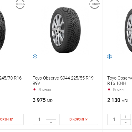
 245/70 R16
Toyo Observe S944 225/55 R19
Toyo Observ
99V
R16 104H
Япония
Япония
3 975
2 130
MDL
MDL
+
+
КОРЗИНУ
В КОРЗИНУ
-
-