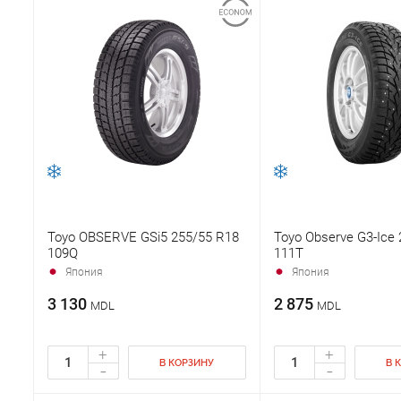
Toyo OBSERVE GSi5 255/55 R18
Toyo Observe G3-Ice
109Q
111T
Япония
Япония
3 130
2 875
MDL
MDL
+
+
В КОРЗИНУ
В 
-
-