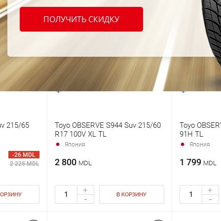
ПОЛУЧИТЬ СКИДКУ
uv 215/65
Toyo OBSERVE S944 Suv 215/60
Toyo OBSER
R17 100V XL TL
91H TL
Япония
Япония
-26 MDL
2 800
1 799
MDL
MDL
2 225 MDL
+
+
КОРЗИНУ
В КОРЗИНУ
-
-