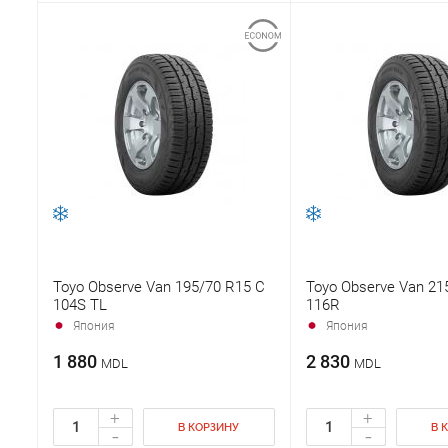
Toyo Observe Van 195/70 R15 C
Toyo Observe Van 21
104S TL
116R
Япония
Япония
1 880
2 830
MDL
MDL
+
+
В КОРЗИНУ
В 
-
-