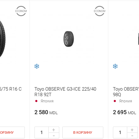
5/75 R16 C
Toyo OBSERVE G3-ICE 225/40
Toyo OBSERV
R18 92T
98Q
Япония
Япония
2 580
2 695
MDL
MDL
+
+
КОРЗИНУ
В КОРЗИНУ
-
-