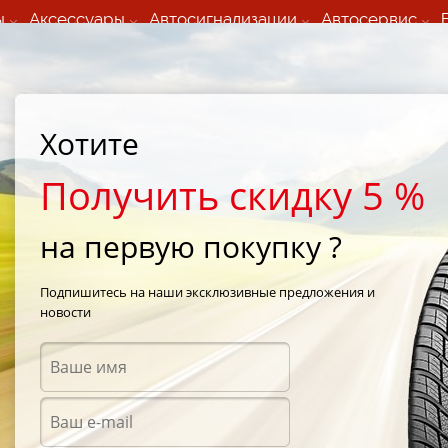
ы
Аксессуары
Автосигнализации
Автосервис
60 066 000
+373 60 608 000
ьный шиномонтаж 24/7
Автосервис в кишиневе
осуточно по всем
(Пн-Пт) с 9:00 - 19:00
нам)
(Сб) 09:00-19:00
Strada Calea Basarabiei 44
Хотите
Получить скидку 5 %
на первую покупку ?
ы Toyo в Код
Подпишитесь на наши эксклюзивные предложения и
новости