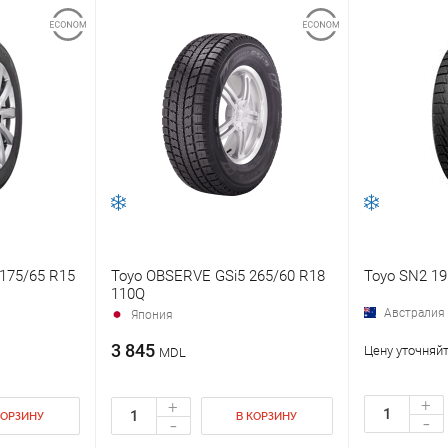
175/65 R15
Toyo OBSERVE GSi5 265/60 R18
Toyo SN2 19
110Q
Австралия
Япония
3 845
Цену уточняйт
MDL
+
+
-
КОРЗИНУ
В КОРЗИНУ
-