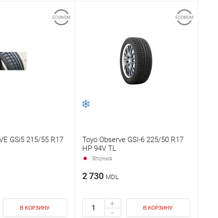
E GSi5 215/55 R17
Toyo Observe GSI-6 225/50 R17
HP 94V TL
Япония
2 730
MDL
+
В КОРЗИНУ
В КОРЗИНУ
-