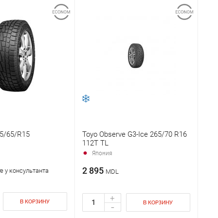
5/65/R15
Toyo Observe G3-Ice 265/70 R16
112T TL
Япония
2 895
е у консультанта
MDL
+
В КОРЗИНУ
В КОРЗИНУ
-