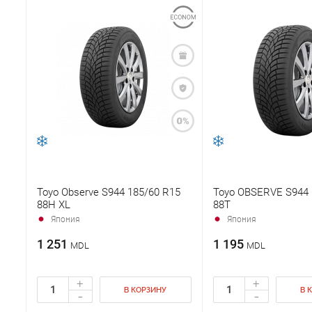
Toyo Observe S944 185/60 R15
Toyo OBSERVE S944 
88H XL
88T
Япония
Япония
1 251
1 195
MDL
MDL
+
+
В КОРЗИНУ
В 
-
-