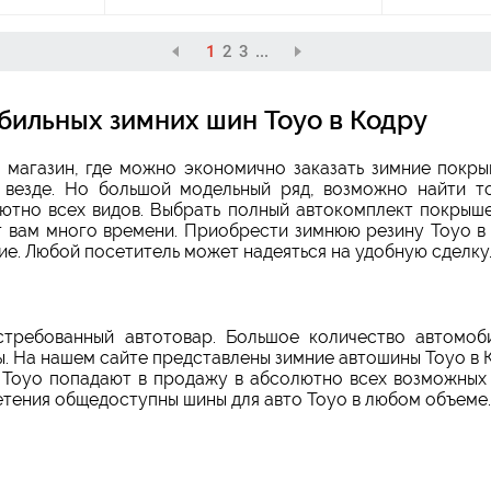
1
2
3
...
бильных зимних шин Toyo в Кодру
 магазин, где можно экономично заказать зимние покры
 везде. Но большой модельный ряд, возможно найти т
ютно всех видов. Выбрать полный автокомплект покрыше
т вам много времени. Приобрести зимнюю резину Toyo в
е. Любой посетитель может надеяться на удобную сделку
требованный автотовар. Большое количество автомоби
. На нашем сайте представлены зимние автошины Toyo в 
 Toyo попадают в продажу в абсолютно всех возможных 
етения общедоступны шины для авто Toyo в любом объеме.