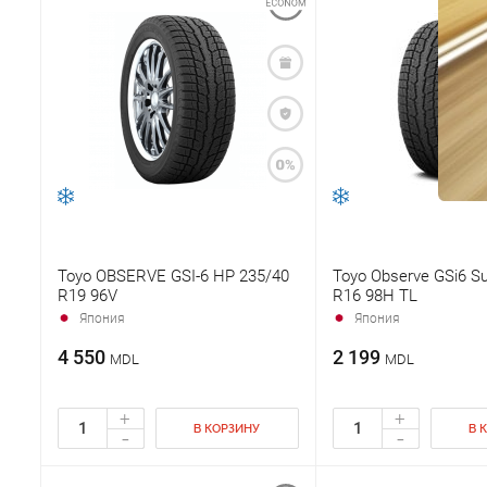
Toyo OBSERVE GSI-6 HP 235/40
Toyo Observe GSi6 S
R19 96V
R16 98H TL
Япония
Япония
4 550
2 199
MDL
MDL
+
+
В КОРЗИНУ
В 
-
-