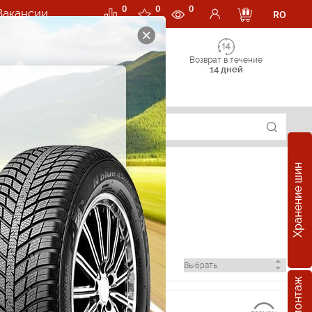
0
0
0
Вакансии
RO
Возврат в течение
14 дней
Хранение шин
ру