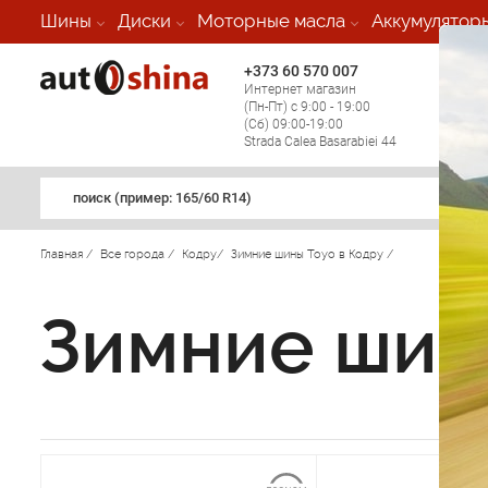
Шины
Диски
Моторные масла
Аккумулятор
+373 60 570 007
+373 
Интернет магазин
Мобил
(Пн-Пт) с 9:00 - 19:00
(кругл
(Сб) 09:00-19:00
регио
Strada Calea Basarabiei 44
поиск (примеp: 165/60 R14)
Главная
/
Все города
/
Кодру
/
Зимние шины Toyo в Кодру
/
Зимние шин