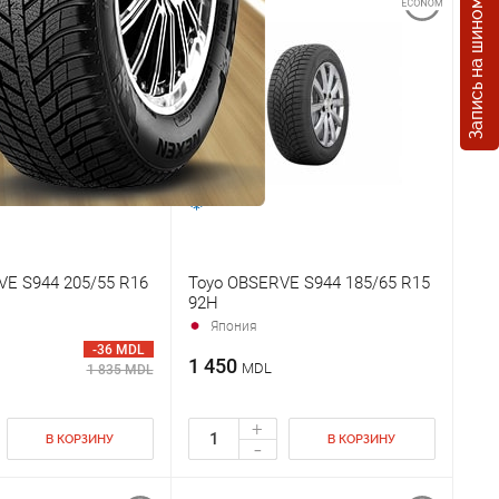
Запись на шиномонтаж
VE S944 205/55 R16
Toyo OBSERVE S944 185/65 R15
92H
Япония
-36 MDL
1 450
MDL
1 835 MDL
+
В КОРЗИНУ
В КОРЗИНУ
-