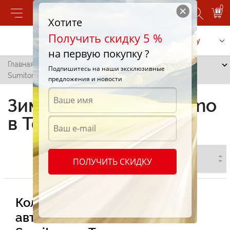
0
Хотите
Получить скидку 5 %
Позвонить
Заказать услугу
на первую покупку ?
Главная
/
Все города
/
Теленешть
/
Зимние шины
Подпишитесь на наши эксклюзивные
Sumitomo в Теленештах
предложения и новости
Зимние шины Sumitomo
в Теленештах
ПОЛУЧИТЬ СКИДКУ
Колоссальный ассортимент
автомобильных зимних шин