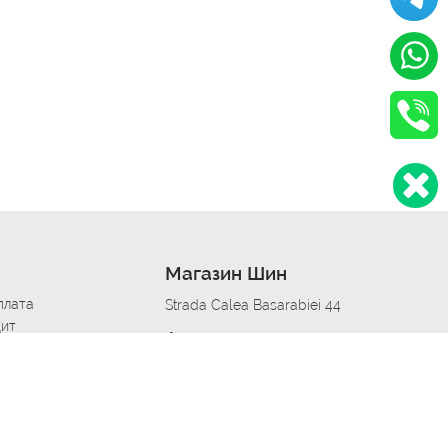
Магазин Шин
плата
Strada Calea Basarabiei 44
дит
Автосервис в кишиневе
омобилям
меры шин
Strada Calea Basarabiei 44
 по городам
ь
ояльности