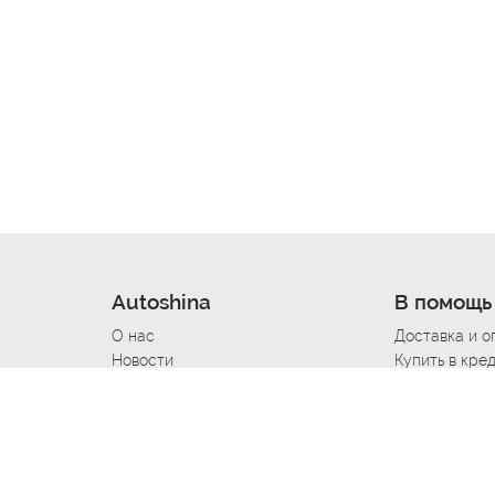
Autoshina
В помощь
О нас
Доставка и о
Новости
Купить в кре
Вакансии
Шины по авт
ин
Контакты
Все типораз
Политика возврата
Доставка шин
вании
Политика конфиденциальности
Полезно знат
Стать шинным поставщиком
Программа л