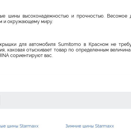
ные шины высоконадежностью и прочностью. Весомое д
ям и окружающему миру.
окрышки для автомобиля Sumitomo в Красном не требу
я, каковая отыскивает товар по определенным величинам
HINA сориентируют вас.
ые шины Starmaxx
Зимние шины Starmaxx