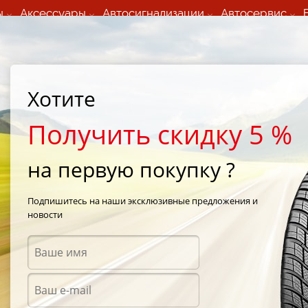
ы
Аксессуары
Автосигнализации
Автосервис
60 066 000
+373 60 608 000
ьный шиномонтаж 24/7
Автосервис в кишиневе
осуточно по всем
(Пн-Пт) с 9:00 - 19:00
нам)
(Сб) 09:00-19:00
Strada Calea Basarabiei 44
Хотите
Получить скидку 5 %
на первую покупку ?
ы Sumitomo 
Подпишитесь на наши эксклюзивные предложения и
новости