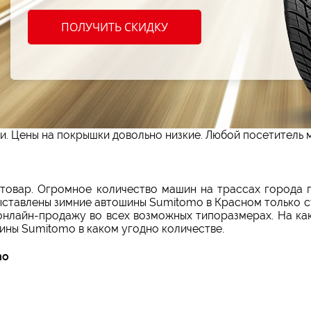
ПОЛУЧИТЬ СКИДКУ
рышек для авто Sumitomo в Красном
 где возможно с выгодой приобрести автомобильные шины
ит буквально на каждом шагу. Но большой модельный ряд
 для машины Sumitomo абсолютно всех размеров. Выбрат
доставка, помогут сберечь время. Приобрести зимние по
и. Цены на покрышки довольно низкие. Любой посетитель 
товар. Огромное количество машин на трассах города 
ыставлены зимние автошины Sumitomo в Красном только 
нлайн-продажу во всех возможных типоразмерах. На ка
ины Sumitomo в каком угодно количестве.
mo