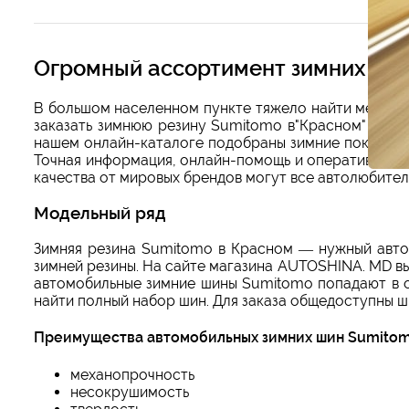
Огромный ассортимент зимних пок
В большом населенном пункте тяжело найти место,
заказать зимнюю резину Sumitomo в"Красном" грем
нашем онлайн-каталоге подобраны зимние покрышки
Точная информация, онлайн-помощь и оперативная 
качества от мировых брендов могут все автолюбител
Модельный ряд
Зимняя резина Sumitomo в Красном — нужный авто
зимней резины. На сайте магазина AUTOSHINA. MD в
автомобильные зимние шины Sumitomo попадают в о
найти полный набор шин. Для заказа общедоступны ш
Преимущества автомобильных зимних шин Sumito
механопрочность
несокрушимость