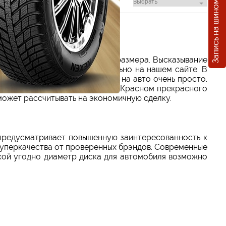
Запись на шиномонтаж
 для зимы требующегося типоразмера. Высказывание
, возможно найти исключительно на нашем сайте. В
ь полный комплект покрышек на авто очень просто.
крышки для машины Sumitomo в Красном прекрасного
может рассчитывать на экономичную сделку.
предусматривает повышенную заинтересованность к
суперкачества от проверенных брэндов. Современные
кой угодно диаметр диска для автомобиля возможно