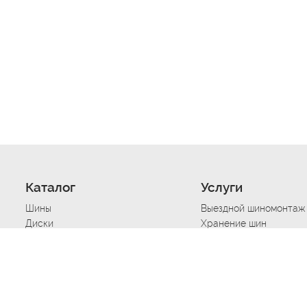
Каталог
Услуги
Шины
Выездной шиномонтаж
Диски
Хранение шин
Моторные масла
Сезонная смена шин
Аккумуляторы
Нарезка протектора ш
Аксессуары
Техпомощь при дтп
Автосигнализации
Техпомощь при застре
Подвоз топлива