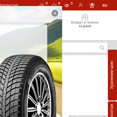
0
0
0
Вакансии
RO
Возврат в течение
14 дней
Хранение шин
в