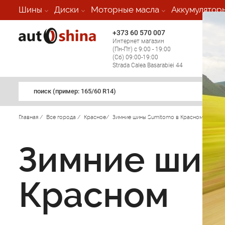
Шины
Диски
Моторные масла
Аккумулятор
+373 60 570 007
+373 
Интернет магазин
Мобил
(Пн-Пт) с 9:00 - 19:00
(кругл
(Сб) 09:00-19:00
регио
Strada Calea Basarabiei 44
поиск (примеp: 165/60 R14)
Главная
/
Все города
/
Красное
/
Зимние шины Sumitomo в Красном
/
Зимние шин
Красном