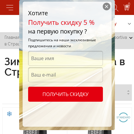
0
Хотите
Получить скидку 5 %
Позвонить
Заказать услугу
на первую покупку ?
Главная
/
Все города
/
Страшены
/
Зимние шины Sportiva
Подпишитесь на наши эксклюзивные
в Страшенах
предложения и новости
Зимние шины Sportiva в
Страшенах
ПОЛУЧИТЬ СКИДКУ