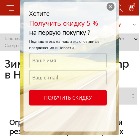
0
Хотите
Получить скидку 5 %
Позвонить
Заказать услугу
на первую покупку ?
Главная
/
Все города
/
Ниспорены
/
Зимние шины Pro
Подпишитесь на наши эксклюзивные
Comp в Ниспоренах
предложения и новости
Зимние шины Pro Comp
в Ниспоренах
ПОЛУЧИТЬ СКИДКУ
Огромный ассортимент зимней
резины Pro Comp в Ниспоренах