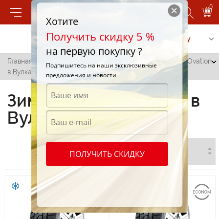
0
Хотите
Получить скидку 5 %
Позвонить
Заказать услугу
на первую покупку ?
Главная
/
Все города
/
Вулканешты
/
Зимние шины Ovation
Подпишитесь на наши эксклюзивные
в Вулканештах
предложения и новости
Зимние шины Ovation в
Вулканештах
ПОЛУЧИТЬ СКИДКУ