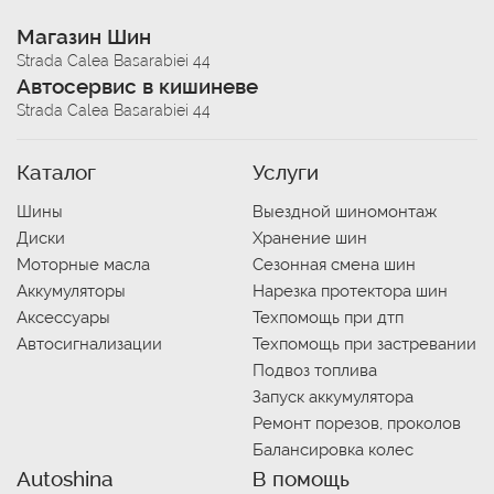
Магазин Шин
Strada Calea Basarabiei 44
Автосервис в кишиневе
Strada Calea Basarabiei 44
Каталог
Услуги
Шины
Выездной шиномонтаж
Диски
Хранение шин
Моторные масла
Сезонная смена шин
Аккумуляторы
Нарезка протектора шин
Аксессуары
Техпомощь при дтп
Автосигнализации
Техпомощь при застревании
Подвоз топлива
Запуск аккумулятора
Ремонт порезов, проколов
Балансировка колес
Autoshina
В помощь