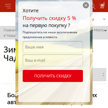
0
Хотите
Получить скидку 5 %
Позвонить
Заказать услугу
на первую покупку ?
Главная
/
Все города
/
Чадыр-Лунга
/
Зимние шины Motrio
Подпишитесь на наши эксклюзивные
в Чадыр-Лунге
предложения и новости
Зимние шины Motrio в
Чадыр-Лунге
ПОЛУЧИТЬ СКИДКУ
Большой модельный ряд зимних
автошин Motrio в Чадыр-Лунге