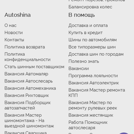
Балансировка колес
Autoshina
В помощь
О нас
Доставка и оплата
Новости
Купить в кредит
Контакты
Шины по автомобилям
Политика возврата
Все типоразмеры шин
Политика
Доставка шин по городам
конфиденциальности
Полезно знать
Стать шинным поставщиком
Вакансии
Вакансия Автомаляр
Программа лояльности
Вакансия Автослесарь
Вакансия Автоэлектрик
Вакансия Автомеханика
Вакансия Мастер ремонта
Вакансия Рихтовщик
КПП
Вакансия Подборщик
Вакансия Мастер по
автозапчастей
ремонту рулевых реек
Вакансия Мастер
Вакансия жестянщик
шиномонтажа - На
Работа Помощник
выездной шиномонтаж
автослесаря
Вакансия Сварщика