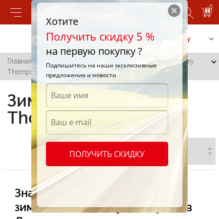
0
Хотите
Получить скидку 5 %
Позвонить
Заказать услугу
на первую покупку ?
Главная
/
Все города
/
Дрокия
/
Зимние шины Mickey
Подпишитесь на наши эксклюзивные
Thompson в Дрокии
предложения и новости
Зимние шины Mickey
Thompson в Дрокии
ПОЛУЧИТЬ СКИДКУ
Значительный ассортимент
зимних шин Mickey Thompson в