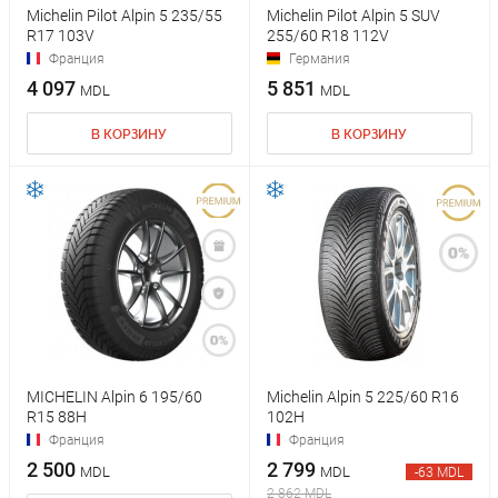
Michelin Pilot Alpin 5 235/55
Michelin Pilot Alpin 5 SUV
R17 103V
255/60 R18 112V
Франция
Германия
4 097
5 851
MDL
MDL
В КОРЗИНУ
В КОРЗИНУ
MICHELIN Alpin 6 195/60
Michelin Alpin 5 225/60 R16
R15 88H
102H
Франция
Франция
2 500
2 799
MDL
MDL
-63 MDL
2 862 MDL