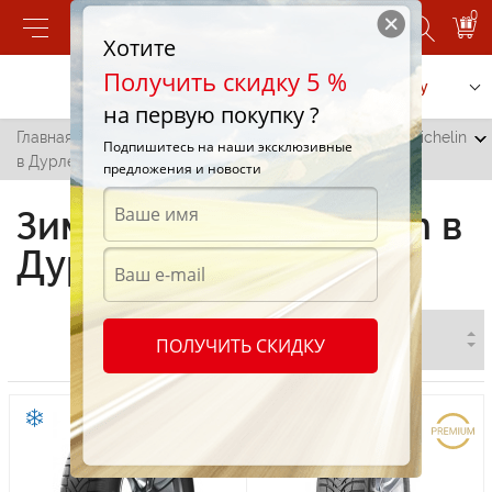
0
Хотите
Получить скидку 5 %
Позвонить
Заказать услугу
на первую покупку ?
Главная
/
Все города
/
Дурлешты
/
Зимние шины Michelin
Подпишитесь на наши эксклюзивные
в Дурлештах
предложения и новости
Зимние шины Michelin в
Дурлештах
ПОЛУЧИТЬ СКИДКУ